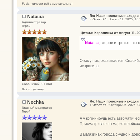
Fuck...тически всё замечательно!
Nataшa
Re: Наши полезные находки 
«
Ответ #4 :
Август 11, 2025, 16:
Администратор
Герой
Цитата: Каролинка от Август 11, 20
Nataшa
, второе и третье - ты
О как у них, оказывается. Спасиб
исправила
Сообщений: 91 860
Всё к лучшему
Nochka
Re: Наши полезные находки 
«
Ответ #5 :
Октябрь 05, 2025, 0
Главный модератор
Герой
А у кого-нибудь есть автоматичес
Присматриваю на маркетплейсах 
В магазинах города скудно и доро