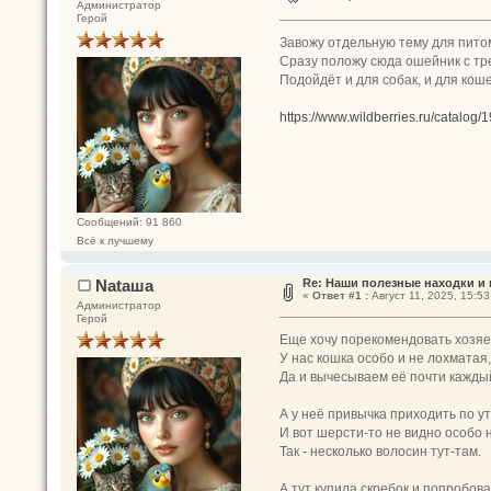
Администратор
Герой
Завожу отдельную тему для пито
Сразу положу сюда ошейник с тр
Подойдёт и для собак, и для кош
https://www.wildberries.ru/catalog/
Сообщений: 91 860
Всё к лучшему
Nataшa
Re: Наши полезные находки и
«
Ответ #1 :
Август 11, 2025, 15:53
Администратор
Герой
Еще хочу порекомендовать хозяе
У нас кошка особо и не лохматая
Да и вычесываем её почти кажды
А у неё привычка приходить по ут
И вот шерсти-то не видно особо 
Так - несколько волосин тут-там.
А тут купила скребок и попробов