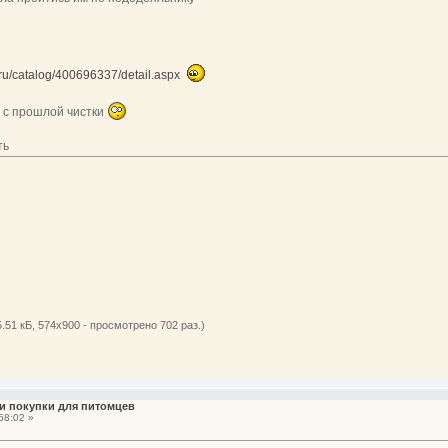
.ru/catalog/400696337/detail.aspx
о с прошлой чистки
ть
.51 кБ, 574x900 - просмотрено 702 раз.)
и покупки для питомцев
58:02 »