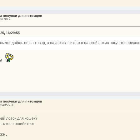
и покупки для питомцев
36:30 »
25, 16:29:55
 ссылки даёшь не на товар, а на архив, в итоге я на свой архив покупок перехож
о!
и покупки для питомцев
8:49:27 »
кий лоток для кошек?
- как не ошибиться.
же .