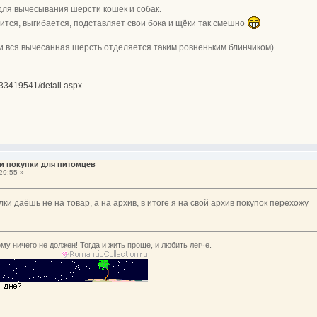
для вычесывания шерсти кошек и собак.
тся, выгибается, подставляет свои бока и щёки так смешно
 и вся вычесанная шерсть отделяется таким ровненьким блинчиком)
233419541/detail.aspx
и покупки для питомцев
29:55 »
ылки даёшь не на товар, а на архив, в итоге я на свой архив покупок перехожу
му ничего не должен! Тогда и жить проще, и любить легче.