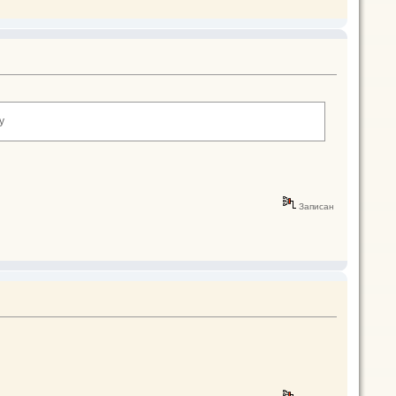
у
Записан