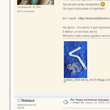
Так целую кучку наскребла
Сообщений: 91 860
Он еще и катышки отскребает.
Всё к лучшему
вот такой -
https://www.wildberries
На фото - это всего 3 дня прошл
5 минут, и постель чиста
Мебель тоже очень удобно чисти
photo_2025-08-11_14-27-09.jpg
(105
Nataшa
Re: Наши полезные находки 
«
Ответ #2 :
Август 11, 2025, 15:
Администратор
Герой