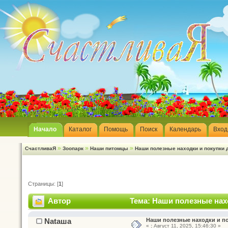
Начало
Каталог
Помощь
Поиск
Календарь
Вход
»
»
»
СчастливаЯ
Зоопарк
Наши питомцы
Наши полезные находки и покупки 
Страницы: [
1
]
Автор
Тема: Наши полезные нах
Nataшa
Наши полезные находки и п
«
:
Август 11, 2025, 15:46:30 »