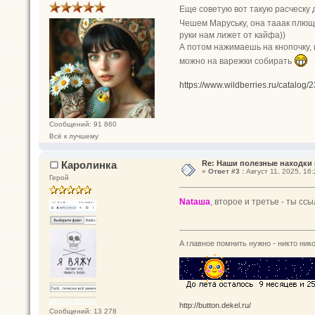
Еще советую вот такую расческу 
Чешем Маруську, она тааак плющи
руки нам лижет от кайфа))
А потом нажимаешь на кнопочку,
можно на варежки собирать
https://www.wildberries.ru/catalog/
Сообщений: 91 860
Всё к лучшему
Каролинка
Re: Наши полезные находки 
«
Ответ #3 :
Август 11, 2025, 16:
Герой
Nataшa
, второе и третье - ты сс
А главное помнить нужно - никто нико
http://button.dekel.ru/
Сообщений: 13 278