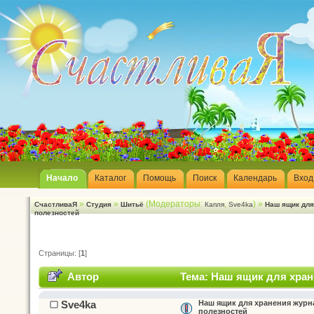
Начало
Каталог
Помощь
Поиск
Календарь
Вход
»
»
(Модераторы:
,
) »
СчастливаЯ
Студия
Шитьё
Капля
Sve4ka
Наш ящик для
полезностей
Страницы: [
1
]
Автор
Тема: Наш ящик для хран
Sve4ka
Наш ящик для хранения журн
полезностей