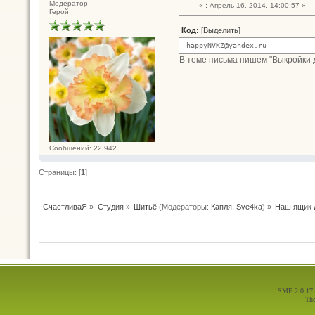
Модератор
«
:
Апрель 16, 2014, 14:00:57 »
Герой
Код:
[Выделить]
happyNVKZ@yandex.ru
В теме письма пишем "Выкройки де
Сообщений: 22 942
Страницы: [
1
]
СчастливаЯ
»
Студия
»
Шитьё
(Модераторы:
Капля
,
Sve4ka
) »
Наш ящик 
SMF 2.0.17
Th