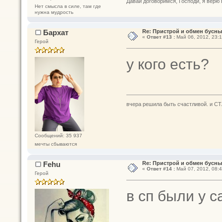
Давай договоримся, Господи, я верю 
Нет смысла в силе, там где
нужна мудрость
Бархат
Re: Пристрой и обмен бусн
«
Ответ #13 :
Май 06, 2012, 23:1
Герой
у кого есть?
вчера решила быть счастливой. и СТ
Сообщений: 35 937
мечты сбываются
Fehu
Re: Пристрой и обмен бусн
«
Ответ #14 :
Май 07, 2012, 08:4
Герой
в сп были у 