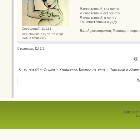
Я счастливый, как никто
Я счастливый лет уж сто
Я счастливый, я не лгу
Так счастливым и уйду
Сообщений: 11 113
Давай договоримся, Господи, я верю 
Нет смысла в силе, там где
нужна мудрость
Страницы: [
1
]
2
3
«
СчастливаЯ
»
Студия
»
Украшения. Бисероплетение
»
Пристрой и обмен
П
SMF 2.0.17
Th