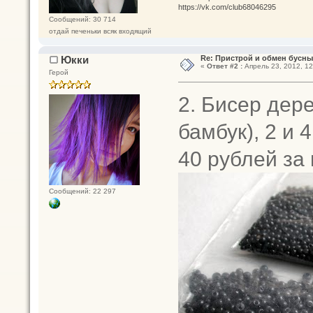
https://vk.com/club68046295
Сообщений: 30 714
отдай печеньки всяк входящий
Юкки
Re: Пристрой и обмен бусн
«
Ответ #2 :
Апрель 23, 2012, 12
Герой
2. Бисер дер
бамбук), 2 и 
40 рублей за 
Сообщений: 22 297