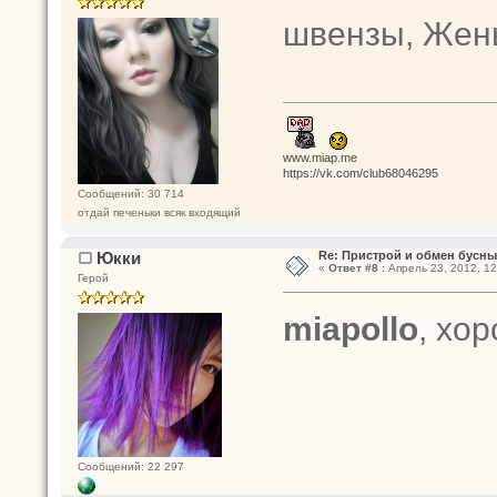
швензы, Жень
www.miap.me
https://vk.com/club68046295
Сообщений: 30 714
отдай печеньки всяк входящий
Юкки
Re: Пристрой и обмен бусн
«
Ответ #8 :
Апрель 23, 2012, 12
Герой
miapollo
, хо
Сообщений: 22 297