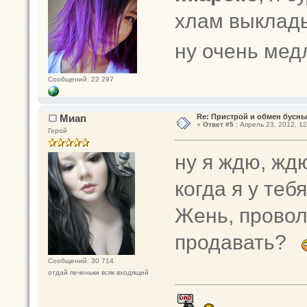
хлам выклады
ну очень ме
Сообщений: 22 297
Миап
Re: Пристрой и обмен бусн
«
Ответ #5 :
Апрель 23, 2012, 12
Герой
ну я ждю, ждю
когда я у тебя
Жень, провол
продавать?
Сообщений: 30 714
отдай печеньки всяк входящий