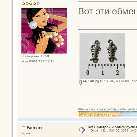
Вот эти обме
Сообщений: 1 750
viber 8*951*187*01*41
A435аи.jpg
(57.85 кБ, 600x600 - пр
Жизнь слишком коротка, чтобы делая
Бархат
Re: Пристрой и обмен бусн
«
Ответ #11 :
Май 06, 2012, 14:5
Герой