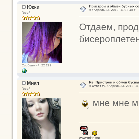
Юкки
Пристрой и обмен бусных с
«
:
Апрель 23, 2012, 11:38:48 »
Герой
Отдаем, про
бисероплетен
Сообщений: 22 297
Миап
Re: Пристрой и обмен бусн
«
Ответ #1 :
Апрель 23, 2012, 11
Герой
мне мне мн
www.miap.me