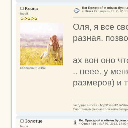
Ksuna
Re: Пристрой и обмен бусн
«
Ответ #9 :
Апрель 27, 2012, 21
Герой
Оля, я все св
разная. позво
ах вон оно чт
.. неее. у ме
Сообщений: 3 452
размеров) и 
заходите в гости -
http://biser42.ru/sho
Счастливым указывать в комментария
Золотце
Re: Пристрой и обмен бусных
«
Ответ #10 :
Май 06, 2012, 14:00:
Герой