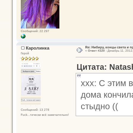
Сообщений: 22 297
Каролинка
Re: Нибиру, концы света и 
«
Ответ #220 :
Декабрь 11, 2012,
Герой
Цитата: Natas
ххх: С этим 
дома кончила
стыдно ((
Сообщений: 13 278
Fuck...тически всё замечательно!