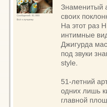
Знаменитый а
своих поклон
Сообщений: 91 860
Всё к лучшему
На этот раз 
интимные вид
Джигурда мас
под звуки зн
style.
51-летний арт
одних лишь к
главной площ