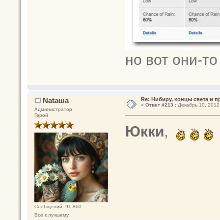
но вот они-то 
Nataшa
Re: Нибиру, концы света и 
«
Ответ #213 :
Декабрь 10, 2012,
Администратор
Герой
Юкки
,
Сообщений: 91 860
Всё к лучшему