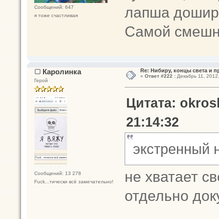
лапша дошира
Сообщений: 647
я тоже счастливая
Самой смеш
Каролинка
Re: Нибиру, концы света и 
«
Ответ #222 :
Декабрь 11, 2012,
Герой
Цитата: okros
21:14:32
экстренный 
не хватает с
Сообщений: 13 278
Fuck...тически всё замечательно!
отдельно до