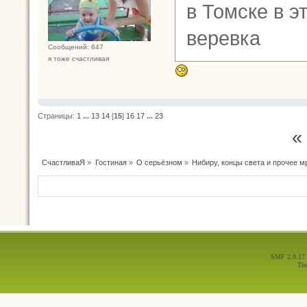
в Томске в э
веревка
Сообщений: 647
я тоже счастливая
Страницы:
1
...
13
14
[
15
]
16
17
...
23
«
СчастливаЯ
»
Гостиная
»
О серьёзном
»
Нибиру, концы света и прочее м
SMF 2.0.17
Th