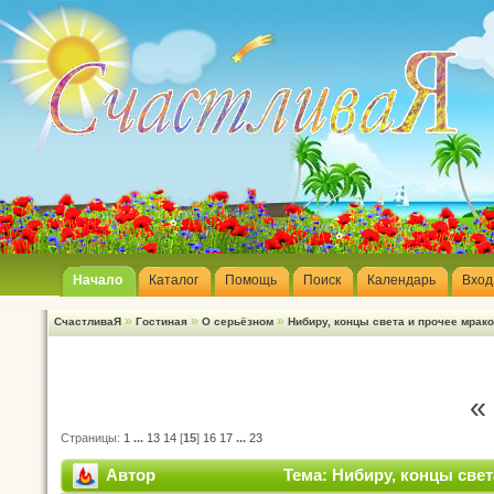
Начало
Каталог
Помощь
Поиск
Календарь
Вход
»
»
»
СчастливаЯ
Гостиная
О серьёзном
Нибиру, концы света и прочее мрак
«
Страницы:
1
...
13
14
[
15
]
16
17
...
23
Автор
Тема: Нибиру, концы свет