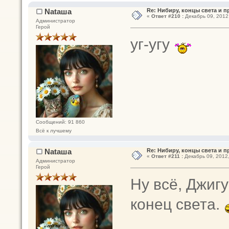
Nataшa
Re: Нибиру, концы света и 
«
Ответ #210 :
Декабрь 09, 2012,
Администратор
Герой
уг-угу
Сообщений: 91 860
Всё к лучшему
Nataшa
Re: Нибиру, концы света и 
«
Ответ #211 :
Декабрь 09, 2012,
Администратор
Герой
Ну всё, Джиг
конец света.