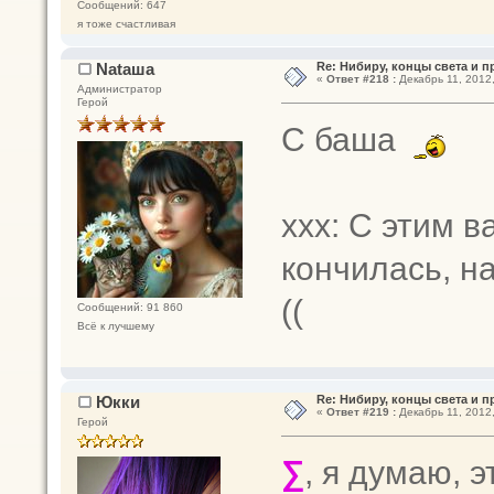
Сообщений: 647
я тоже счастливая
Nataшa
Re: Нибиру, концы света и 
«
Ответ #218 :
Декабрь 11, 2012,
Администратор
Герой
С баша
ххх: С этим 
кончилась, на
((
Сообщений: 91 860
Всё к лучшему
Юкки
Re: Нибиру, концы света и 
«
Ответ #219 :
Декабрь 11, 2012,
Герой
∑
, я думаю, 