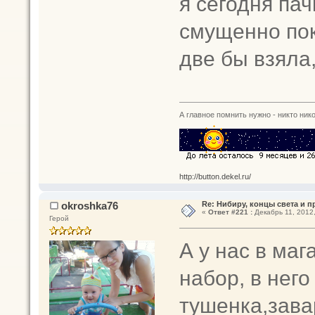
я сегодня пач
смущенно поку
две бы взяла
А главное помнить нужно - никто нико
http://button.dekel.ru/
okroshka76
Re: Нибиру, концы света и 
«
Ответ #221 :
Декабрь 11, 2012,
Герой
А у нас в ма
набор, в него
тушенка,завар