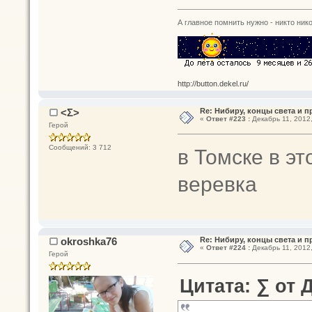
А главное помнить нужно - никто нико
http://button.dekel.ru/
<Σ>
Re: Нибиру, концы света и 
«
Ответ #223 :
Декабрь 11, 2012,
Герой
Сообщений: 3 712
в Томске в э
веревка
okroshka76
Re: Нибиру, концы света и 
«
Ответ #224 :
Декабрь 11, 2012,
Герой
Цитата: ∑ от Д