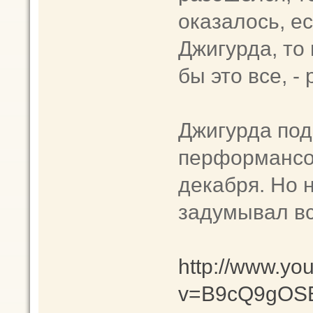
оказалось, е
Джигурда, то
бы это все, -
Джигурда под
перформансом
декабря. Но 
задумывал вс
http://www.yo
v=B9cQ9gOSE