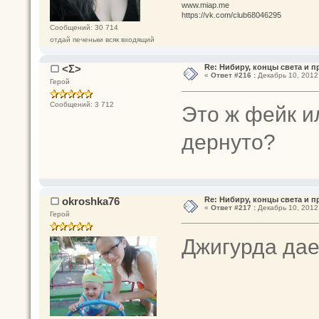
www.miap.me
https://vk.com/club68046295
Сообщений: 30 714
отдай печеньки всяк входящий
<Σ>
Re: Нибиру, концы света и 
«
Ответ #216 :
Декабрь 10, 2012,
Герой
Сообщений: 3 712
Это ж фейк и
дернуто?
okroshka76
Re: Нибиру, концы света и 
«
Ответ #217 :
Декабрь 10, 2012,
Герой
Джигурда дае