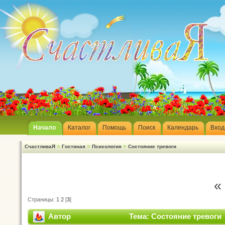
Начало
Каталог
Помощь
Поиск
Календарь
Вход
»
»
»
СчастливаЯ
Гостиная
Психология
Состояние тревоги
«
Страницы:
1
2
[
3
]
Автор
Тема: Состояние тревоги 