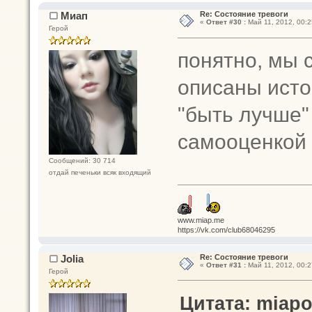
Миап
Re: Состояние тревоги
«
Ответ #30 :
Май 11, 2012, 00:2
Герой
понятно, мы с
описаны исто
"быть лучше" 
самооценко
Сообщений: 30 714
отдай печеньки всяк входящий
www.miap.me
https://vk.com/club68046295
Jolia
Re: Состояние тревоги
«
Ответ #31 :
Май 11, 2012, 00:2
Герой
Цитата: miapol