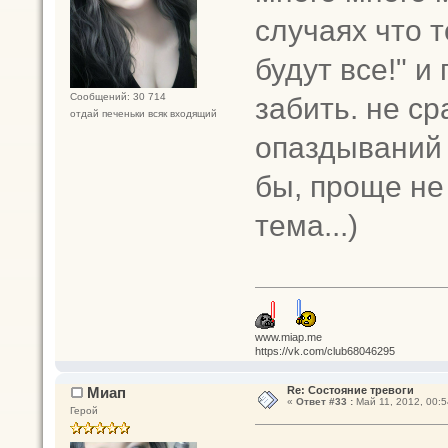
случаях что т
будут все!" и
забить. не ср
Сообщений: 30 714
отдай печеньки всяк входящий
опаздываний
бы, проще не
тема...)
www.miap.me
https://vk.com/club68046295
Миап
Re: Состояние тревоги
«
Ответ #33 :
Май 11, 2012, 00:5
Герой