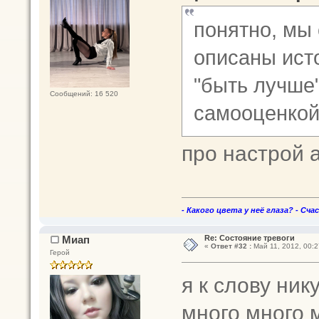
понятно, мы 
описаны исто
"быть лучше"
Сообщений: 16 520
самооценко
про настрой 
- Какого цвета у неё глаза? - Сча
Миап
Re: Состояние тревоги
«
Ответ #32 :
Май 11, 2012, 00:2
Герой
я к слову ник
много много м