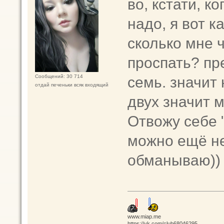
во, кстати, к
надо, я вот к
сколько мне ч
проспать? пр
семь. значит 
Сообщений: 30 714
отдай печеньки всяк входящий
двух значит 
Отвожу себе "
можно ещё не
обманываю))
www.miap.me
https://vk.com/club68046295