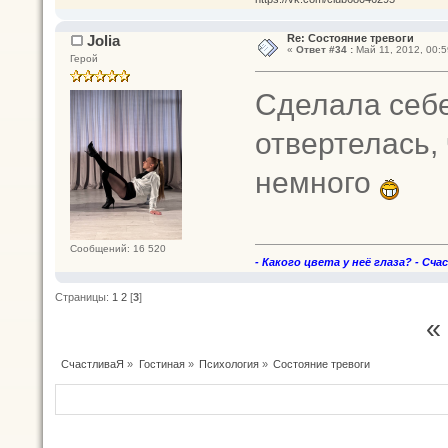
Jolia
Re: Состояние тревоги
«
Ответ #34 :
Май 11, 2012, 00:5
Герой
Сделала себе
отвертелась,
немного
Сообщений: 16 520
- Какого цвета у неё глаза? - Сча
Страницы:
1
2
[
3
]
«
СчастливаЯ
»
Гостиная
»
Психология
»
Состояние тревоги