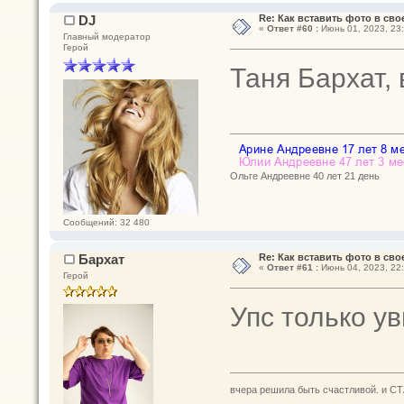
DJ
Re: Как вставить фото в св
«
Ответ #60 :
Июнь 01, 2023, 23:
Главный модератор
Герой
Таня Бархат,
Ольге Андреевне 40 лет 21 день
Сообщений: 32 480
Бархат
Re: Как вставить фото в св
«
Ответ #61 :
Июнь 04, 2023, 22:
Герой
Упс только у
вчера решила быть счастливой. и СТ