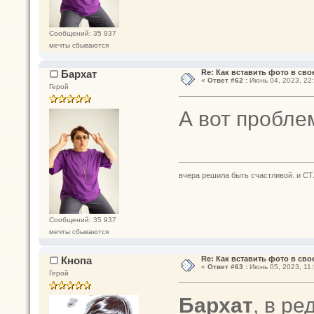
Сообщений: 35 937
мечты сбываются
Бархат
Re: Как вставить фото в св
«
Ответ #62 :
Июнь 04, 2023, 22:
Герой
А вот проблем
вчера решила быть счастливой. и СТ
Сообщений: 35 937
мечты сбываются
Кнопа
Re: Как вставить фото в св
«
Ответ #63 :
Июнь 05, 2023, 11:
Герой
Бархат
, в р