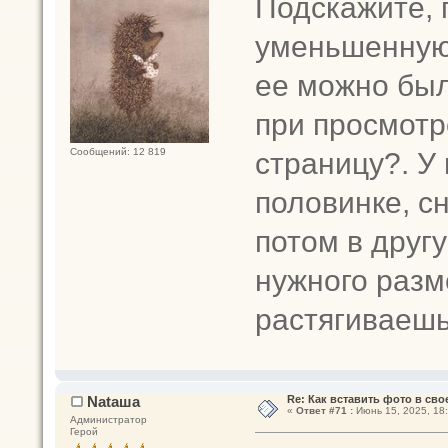
Подскажите, 
уменьшенную 
ее можно бы
при просмотр
страницу?. У
Сообщений: 12 819
половинке, с
потом в друг
нужного разм
растягиваешь
Nataшa
Re: Как вставить фото в св
«
Ответ #71 :
Июнь 15, 2025, 18:
Администратор
Герой