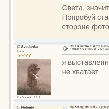
Света, значи
Попробуй ста
стороне фото
Svetlanka
Re: Как вставить фото в св
«
Ответ #72 :
Июнь 15, 2025, 20:
Герой
я выставленн
не хватает
Сообщений: 12 819
Nataшa
Re: Как вставить фото в св