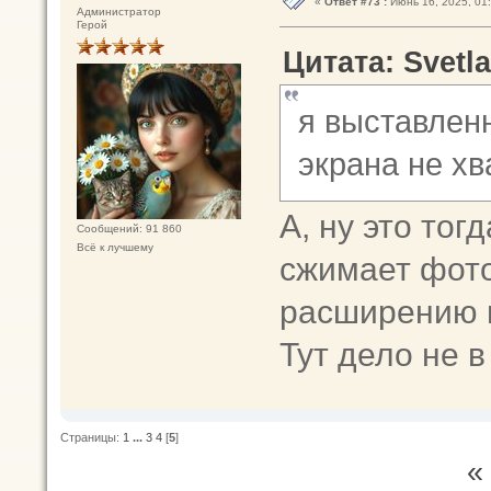
«
Ответ #73 :
Июнь 16, 2025, 01:
Администратор
Герой
Цитата: Svetla
я выставлен
экрана не хв
А, ну это тог
Сообщений: 91 860
Всё к лучшему
сжимает фото
расширению 
Тут дело не в
Страницы:
1
...
3
4
[
5
]
«