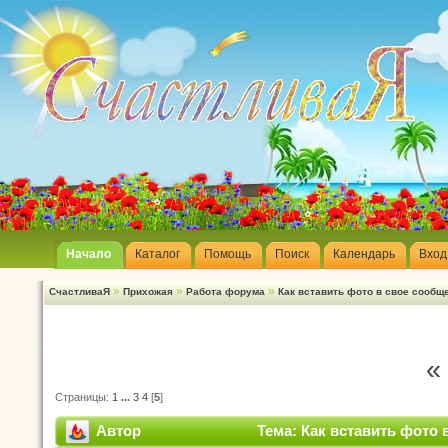
Начало
Каталог
Помощь
Поиск
Календарь
Вход
»
»
»
СчастливаЯ
Прихожая
Работа форума
Как вставить фото в свое сообщ
«
Страницы:
1
...
3
4
[
5
]
Автор
Тема: Как вставить фото 