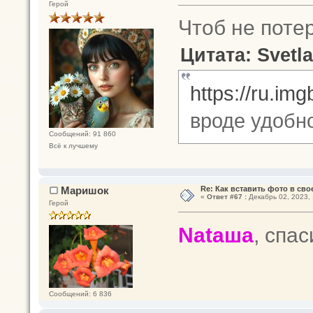
Герой
Чтоб не поте
Цитата: Svetla
https://ru.im
вроде удобн
Сообщений: 91 860
Всё к лучшему
Маришок
Re: Как вставить фото в св
«
Ответ #67 :
Декабрь 02, 2023, 
Герой
Nataшa
, спас
Сообщений: 6 836