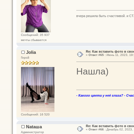
вчера решила быть счастливой. и СТ
Сообщений: 35 937
мечты сбываются
Jolia
Re: Как вставить фото в св
«
Ответ #65 :
Июнь 11, 2023, 19:
Герой
Нашла)
- Какого цвета у неё глаза? - Сча
Сообщений: 16 520
Nataшa
Re: Как вставить фото в св
«
Ответ #66 :
Декабрь 02, 2023, 
Администратор