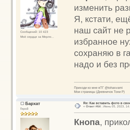
изменить раз
Я, кстати, е
наш сайт не р
Сообщений: 10 423
Моё сердце за Мерло...
избранное ну
сохраняю в г
надо и без п
Приходи ко мне вТГ @tohasvami
Мои страницы (Дневничок Тони Р)
Бархат
Re: Как вставить фото в св
«
Ответ #64 :
Июнь 05, 2023, 14:
Герой
Кнопа
, прик