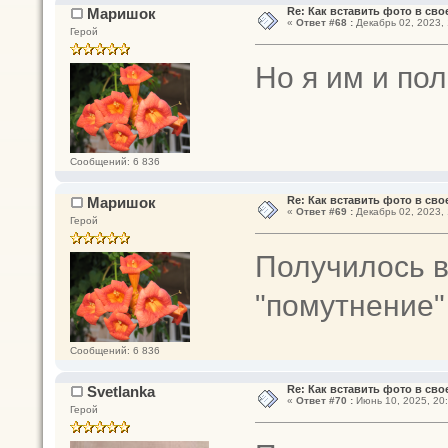
Маришок
Re: Как вставить фото в св
«
Ответ #68 :
Декабрь 02, 2023, 
Герой
Но я им и по
Сообщений: 6 836
Маришок
Re: Как вставить фото в св
«
Ответ #69 :
Декабрь 02, 2023, 
Герой
Получилось в
"помутнение"
Сообщений: 6 836
Svetlanka
Re: Как вставить фото в св
«
Ответ #70 :
Июнь 10, 2025, 20:
Герой