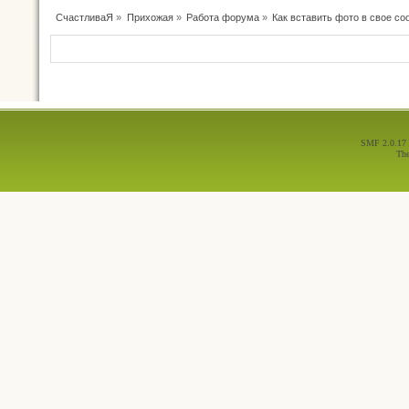
СчастливаЯ
»
Прихожая
»
Работа форума
»
Как вставить фото в свое с
SMF 2.0.17
Th