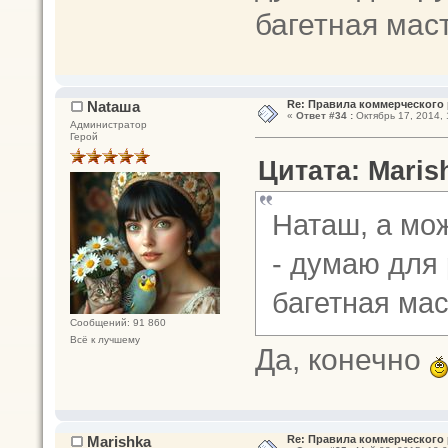
багетная мас
Nataшa
Re: Правила коммерческого 
«
Ответ #34 :
Октябрь 17, 2014, 
Администратор
Герой
Цитата: Marish
Наташ, а мо
- думаю для 
багетная ма
Сообщений: 91 860
Всё к лучшему
Да, конечно
Marishka
Re: Правила коммерческого 