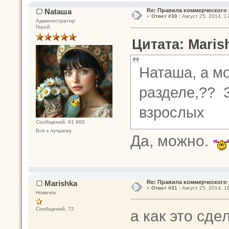
Nataшa
Re: Правила коммерческого 
«
Ответ #30 :
Август 25, 2014, 1
Администратор
Герой
Цитата: Marish
Наташа, а мо
разделе,?? 
взрослых
Сообщений: 91 860
Всё к лучшему
Да, можно.
Marishka
Re: Правила коммерческого 
«
Ответ #31 :
Август 25, 2014, 1
Новичок
Сообщений: 72
а как это сде