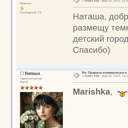
«
Ответ #35 :
Май 03, 2015, 12:0
Новичок
Сообщений: 72
Наташа, добр
размещу темк
детский город
Спасибо)
Nataшa
Re: Правила коммерческого 
«
Ответ #36 :
Май 03, 2015, 12:1
Администратор
Герой
Marishka
,