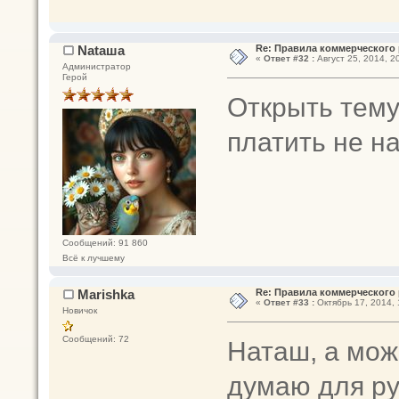
Nataшa
Re: Правила коммерческого 
«
Ответ #32 :
Август 25, 2014, 20
Администратор
Герой
Открыть тему
платить не н
Сообщений: 91 860
Всё к лучшему
Marishka
Re: Правила коммерческого 
«
Ответ #33 :
Октябрь 17, 2014, 
Новичок
Сообщений: 72
Наташ, а мож
думаю для ру