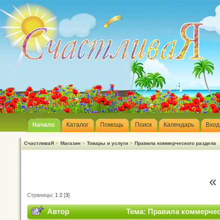
Начало
Каталог
Помощь
Поиск
Календарь
Вход
»
»
»
СчастливаЯ
Магазин
Товары и услуги
Правила коммерческого раздела
«
Страницы:
1
2
[
3
]
Автор
Тема: Правила коммерчес