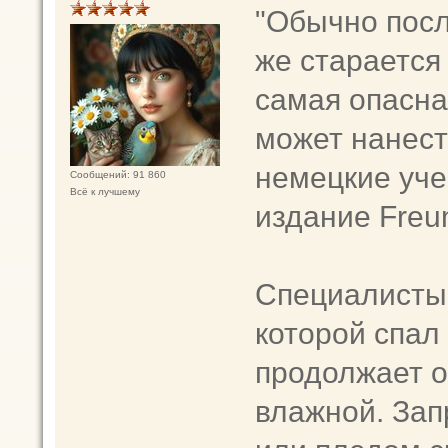
"Обычно посл
же старается
самая опасна
может нанест
немецкие уче
Сообщений: 91 860
Всё к лучшему
издание Freun
Специалисты 
которой спал
продолжает о
влажной. Зап