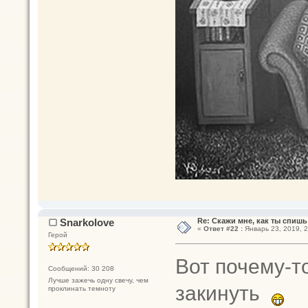
Snarkolove
Re: Скажи мне, как ты спишь
«
Ответ #22 :
Январь 23, 2019, 2
Герой
Вот почему-т
Сообщений: 30 208
Лучше зажечь одну свечу, чем
закинуть
проклинать темноту