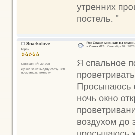
утренних про
постель. "
Snarkolove
Re: Скажи мне, как ты спишь
«
Ответ #26 :
Сентябрь 09, 2020,
Герой
Я спальное 
Сообщений: 30 208
Лучше зажечь одну свечу, чем
проветривать
проклинать темноту
Просыпаюсь о
ночь окно от
проветривани
воздухом до 
просыпаюсь х