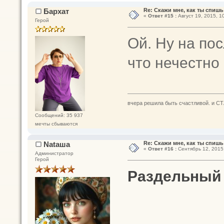
Бархат
Re: Скажи мне, как ты спишь
«
Ответ #15 :
Август 19, 2015, 1
Герой
Ой. Ну на по
что нечестно
вчера решила быть счастливой. и СТ
Сообщений: 35 937
мечты сбываются
Nataшa
Re: Скажи мне, как ты спишь
«
Ответ #16 :
Сентябрь 12, 2015,
Администратор
Герой
Раздельный 