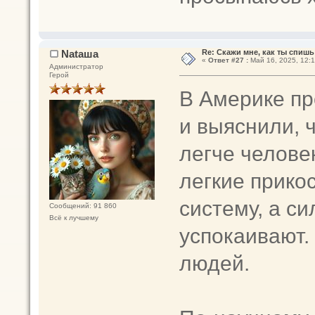
Nataшa
Re: Скажи мне, как ты спишь
«
Ответ #27 :
Май 16, 2025, 12:1
Администратор
Герой
В Америке пр
и выяснили, 
легче человек
легкие прико
систему, а с
Сообщений: 91 860
Всё к лучшему
успокаивают.
людей.
⠀