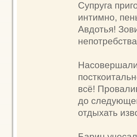
Супруга приг
интимно, пен
Авдотья! Зов
непотребства
Насовершали,
посткоитальн
всё! Провалив
до следующе
отдыхать изв
Барин учесал