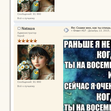
Сообщений: 91 860
Всё к лучшему
Nataшa
Re: Скажи мне, как ты спишь
«
Ответ #17 :
Декабрь 13, 2015, 
Администратор
Герой
Сообщений: 91 860
Всё к лучшему