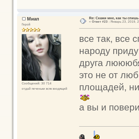
Миап
Re: Скажи мне, как ты спишь
«
Ответ #23 :
Январь 23, 2019, 2
Герой
все так, все
народу приду
друга люююбя
это не от люб
площадей, ни
Сообщений: 30 714
отдай печеньки всяк входящий
а вы и повер