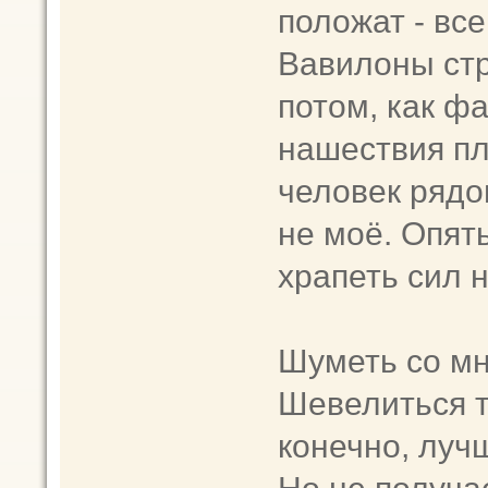
положат - все
Вавилоны стр
потом, как ф
нашествия пл
человек рядо
не моё. Опят
храпеть сил н
Шуметь со мн
Шевелиться т
конечно, лучш
Но не получа