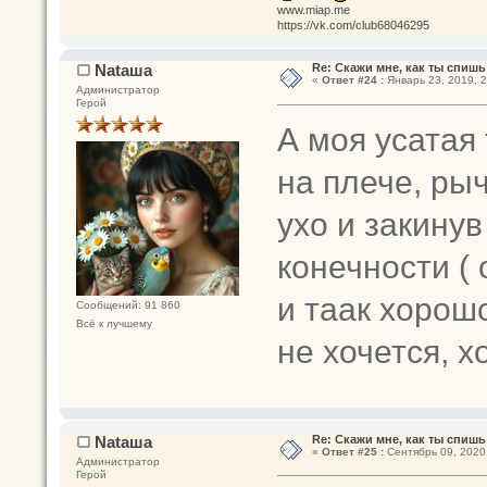
www.miap.me
https://vk.com/club68046295
Nataшa
Re: Скажи мне, как ты спишь
«
Ответ #24 :
Январь 23, 2019, 2
Администратор
Герой
А моя усатая 
на плече, ры
ухо и закину
конечности (
и таак хорошо
Сообщений: 91 860
Всё к лучшему
не хочется, 
Nataшa
Re: Скажи мне, как ты спишь
«
Ответ #25 :
Сентябрь 09, 2020,
Администратор
Герой