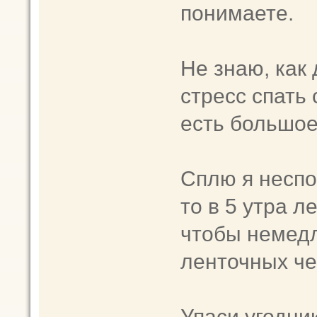
понимаете.
Не знаю, как
стресс спать 
есть большое
Сплю я неспок
то в 5 утра л
чтобы немедл
ленточных че
Упаси угодни