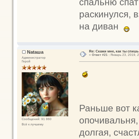
спальню спат
раскинулся, 
на диван
Nataшa
Re: Скажи мне, как ты спишь
«
Ответ #21 :
Январь 23, 2019, 2
Администратор
Герой
Раньше вот к
опочивальня, 
Сообщений: 91 860
Всё к лучшему
долгая, счаст