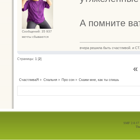
А помните ва
Сообщений: 35 937
мечты сбываются
вчера решила быть счастливой. и СТ
Страницы:
1
[
2
]
«
СчастливаЯ
»
Спальня
»
Про сон
»
Скажи мне, как ты спишь
SMF 2.0.17
Th