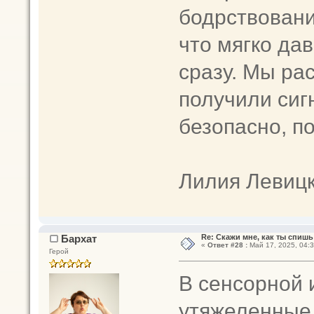
бодрствовани
что мягко да
сразу. Мы ра
получили сиг
безопасно, п
Лилия Левиц
Бархат
Re: Скажи мне, как ты спишь
«
Ответ #28 :
Май 17, 2025, 04:3
Герой
В сенсорной 
утяжеленные 