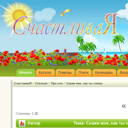
Начало
Каталог
Помощь
Поиск
Календарь
Вход
»
»
»
СчастливаЯ
Спальня
Про сон
Скажи мне, как ты спишь
«
Страницы:
1
[
2
]
Автор
Тема: Скажи мне, как ты 