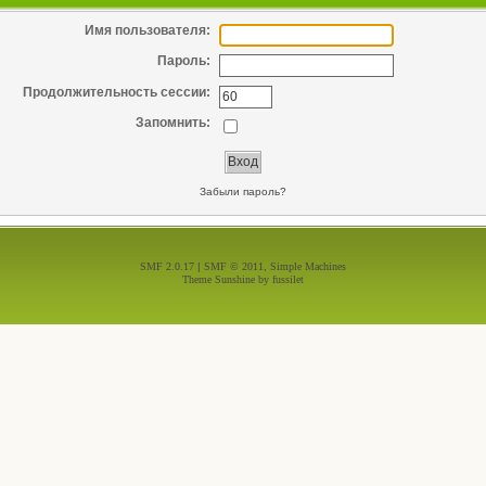
Имя пользователя:
Пароль:
Продолжительность сессии:
Запомнить:
Забыли пароль?
SMF 2.0.17
|
SMF © 2011
,
Simple Machines
Theme Sunshine by
fussilet