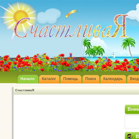
Начало
Каталог
Помощь
Поиск
Календарь
Вход
СчастливаЯ
Вним
В