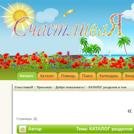
Начало
Каталог
Помощь
Поиск
Календарь
Вход
»
»
»
СчастливаЯ
Прихожая
Добро пожаловать!
КАТАЛОГ разделов и тем
«
Страницы: [
1
]
Автор
Тема: КАТАЛОГ разделов и