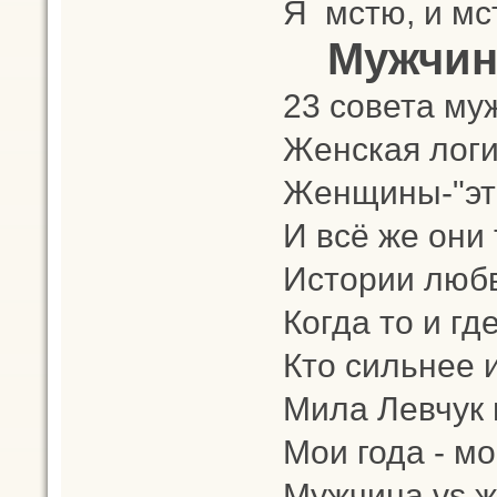
Я мстю, и мс
Мужчин
23 совета м
Женская лог
Женщины-"эт
И всё же они 
Истории люб
Когда то и гд
Кто сильнее 
Мила Левчук 
Мои года - мо
Мужчина vs 