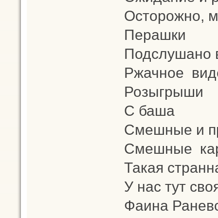
Осторожно, 
Перашки
Подслушано в
Ржачное вид
Розыгрыши
С баша
Смешные и п
Смешные кар
Такая странн
У нас тут св
Фаина Ранев