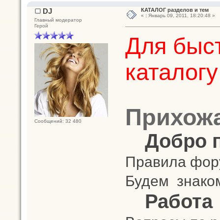
DJ
КАТАЛОГ разделов и тем
«
:
Январь 09, 2011, 18:20:48 »
Главный модератор
Герой
Для быст
каталогу
Прихож
Сообщений: 32 480
Добро 
Правила фору
Будем знако
Работа