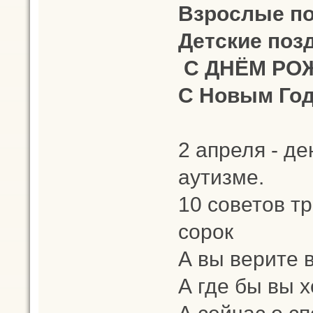
Взрослые п
Детские поз
С ДНЁМ РОЖ
С Новым Год
2 апреля - д
аутизме.
10 советов тр
сорок
А вы верите 
А где бы вы 
А сейчас о с