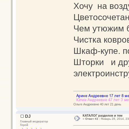
Хочу на возду
Цветосочетан
Чем утюжим 
Чистка ковро
Шкаф-купе. п
Шторки и др
электроинст
Ольге Андреевне 40 лет 21 день
DJ
КАТАЛОГ разделов и тем
«
Ответ #2 :
Январь 28, 2014, 23
Главный модератор
Герой