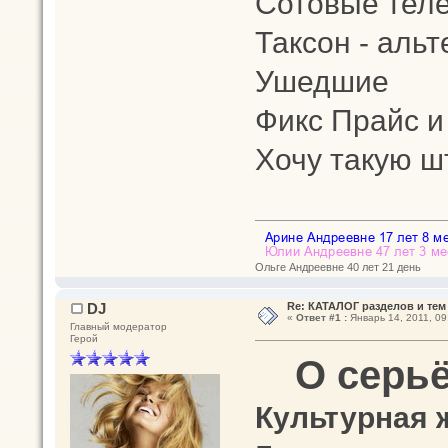
Сотовые тел
Таксон - альт
Ушедшие
Фикс Прайс и
Хочу такую ш
Ольге Андреевне 40 лет 21 день
DJ
Re: КАТАЛОГ разделов и тем
«
Ответ #1 :
Январь 14, 2011, 09
Главный модератор
Герой
О серь
Культурная 