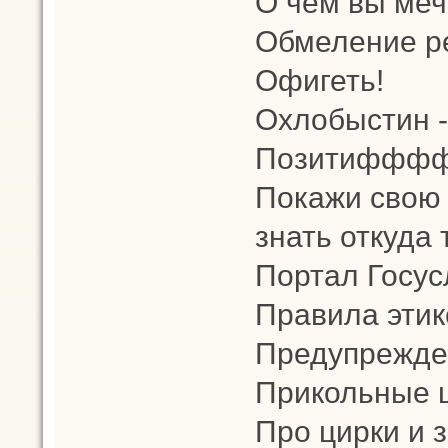
О чем вы меч
Обмеление р
Офигеть!
Охлобыстин -
Позитифффф
Покажи свою 
знать откуда 
Портал Госус
Правила этик
Предупрежден
Прикольные 
Про цирки и 