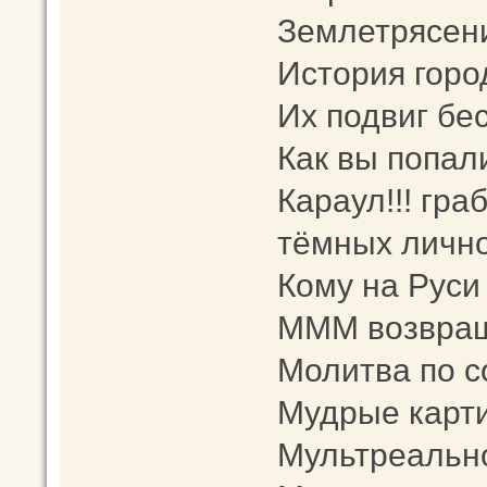
Землетрясен
История горо
Их подвиг бе
Как вы попал
Караул!!! гра
тёмных лично
Кому на Руси
МММ возвращ
Молитва по 
Мудрые карт
Мультреальн