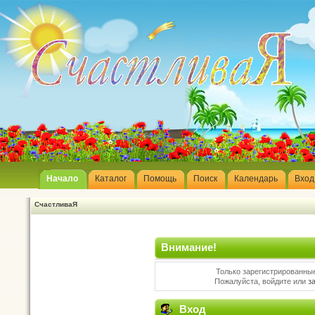
Начало
Каталог
Помощь
Поиск
Календарь
Вход
СчастливаЯ
Внимание!
Только зарегистрированные
Пожалуйста, войдите или
з
Вход