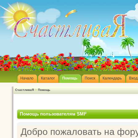
Начало
Каталог
Помощь
Поиск
Календарь
Вход
»
СчастливаЯ
Помощь
Помощь пользователям SMF
Добро пожаловать на фор