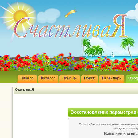
Начало
Каталог
Помощь
Поиск
Календарь
Вход
СчастливаЯ
Восстановление параметров 
Если забыли свои параметры авторизац
введите, пожал
Ваше имя или emai