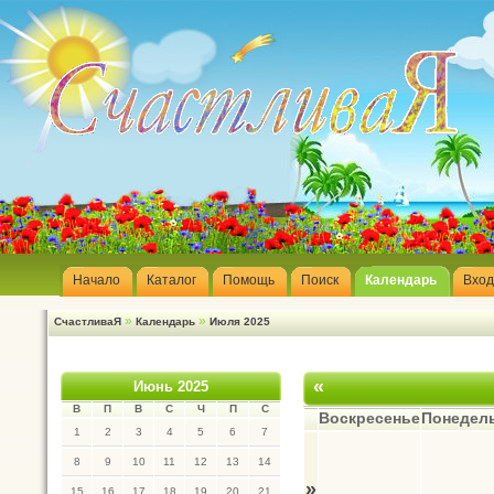
Начало
Каталог
Помощь
Поиск
Календарь
Вход
»
»
СчастливаЯ
Календарь
Июля 2025
«
Июнь 2025
В
П
В
С
Ч
П
С
Воскресенье
Понедел
1
2
3
4
5
6
7
8
9
10
11
12
13
14
»
15
16
17
18
19
20
21