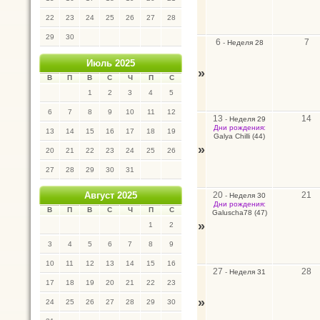
22
23
24
25
26
27
28
29
30
6
7
-
Неделя 28
Июль 2025
»
В
П
В
С
Ч
П
С
1
2
3
4
5
6
7
8
9
10
11
12
13
14
-
Неделя 29
Дни рождения:
13
14
15
16
17
18
19
Galya Chilli (44)
»
20
21
22
23
24
25
26
27
28
29
30
31
20
21
Август 2025
-
Неделя 30
Дни рождения:
В
П
В
С
Ч
П
С
Galuscha78 (47)
»
1
2
3
4
5
6
7
8
9
10
11
12
13
14
15
16
27
28
-
Неделя 31
17
18
19
20
21
22
23
»
24
25
26
27
28
29
30