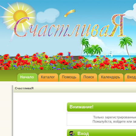
Начало
Каталог
Помощь
Поиск
Календарь
Вход
СчастливаЯ
Внимание!
Только зарегистрированные
Пожалуйста, войдите или
з
Вход