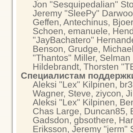
Jon "Sesquipedalian" Sto
Jeremy "SleePy" Darwoo
Geffen, Antechinus, Bjoer
Schoen, emanuele, Hendr
"JayBachatero" Hernande
Benson, Grudge, Michae
"Thantos" Miller, Selman
Hildebrandt, Thorsten "T
Специалистам поддержк
Aleksi "Lex" Kilpinen, br
Wagner, Steve, ziycon, Ji
Aleksi "Lex" Kilpinen, Be
Chas Large, Duncan85, El
Gadsdon, gbsothere, Har
Eriksson, Jeremy "jerm" 