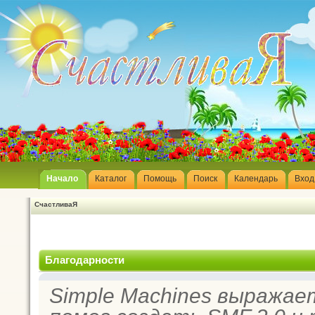
Начало
Каталог
Помощь
Поиск
Календарь
Вход
СчастливаЯ
Благодарности
Simple Machines выражае