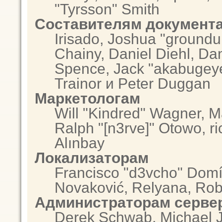
"Tyrsson" Smith
Составителям документ
Irisado, Joshua "groundu
Chainy, Daniel Diehl, Da
Spence, Jack "akabugeye
Trainor и Peter Duggan
Маркетологам
Will "Kindred" Wagner, 
Ralph "[n3rve]" Otowo, r
Alınbay
Локализаторам
Francisco "d3vcho" Domí
Novaković, Relyana, Rob
Администраторам серве
Derek Schwab, Michael J