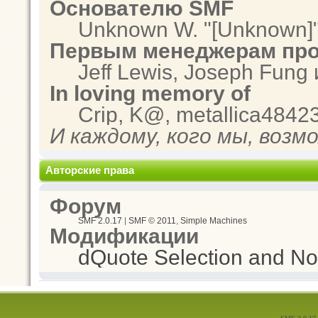
Основателю SMF
Unknown W. "[Unknown]"
Первым менеджерам про
Jeff Lewis, Joseph Fung
In loving memory of
Crip, K@, metallica4842
И каждому, кого мы, возм
Авторские права
Форум
SMF 2.0.17
|
SMF © 2011
,
Simple Machines
Модификации
dQuote Selection and Not