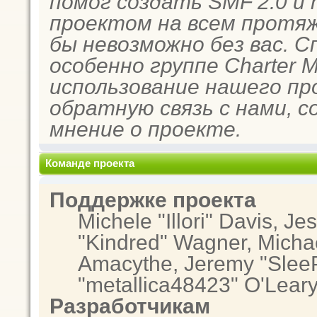
помог создать SMF 2.0 и
проектом на всем протяж
бы невозможно без вас. 
особенно группе Charter 
использование нашего пр
обратную связь с нами, с
мнение о проекте.
Команде проекта
Поддержке проекта
Michele "Illori" Davis, Je
"Kindred" Wagner, Micha
Amacythe, Jeremy "SleeP
"metallica48423" O'Lear
Разработчикам