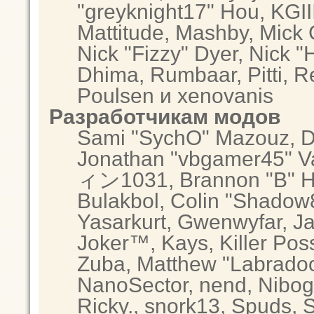
"greyknight17" Hou, KGIII,
Mattitude, Mashby, Mick G.
Nick "Fizzy" Dyer, Nick "
Dhima, Rumbaar, Pitti, 
Poulsen и xenovanis
Разработчикам модов
Sami "SychO" Mazouz, D
Jonathan "vbgamer45" Va
ィン1031, Brannon "B" Hal
Bulakbol, Colin "Shadow8
Yasarkurt, Gwenwyfar, Ja
Joker™, Kays, Killer Po
Zuba, Matthew "Labradood
NanoSector, nend, Nibogo
Ricky., snork13, Spuds, 