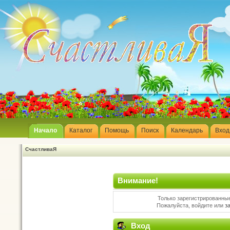
Начало
Каталог
Помощь
Поиск
Календарь
Вход
СчастливаЯ
Внимание!
Только зарегистрированные
Пожалуйста, войдите или
з
Вход