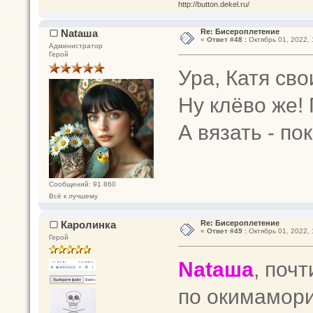
http://button.dekel.ru/
Nataшa
Re: Бисероплетение
«
Ответ #48 :
Октябрь 01, 2022, 
Администратор
Герой
Ура, Катя св
Ну клёво же!
А вязать - по
Сообщений: 91 860
Всё к лучшему
Каролинка
Re: Бисероплетение
«
Ответ #49 :
Октябрь 01, 2022, 
Герой
Nataшa
, поч
по окимамори