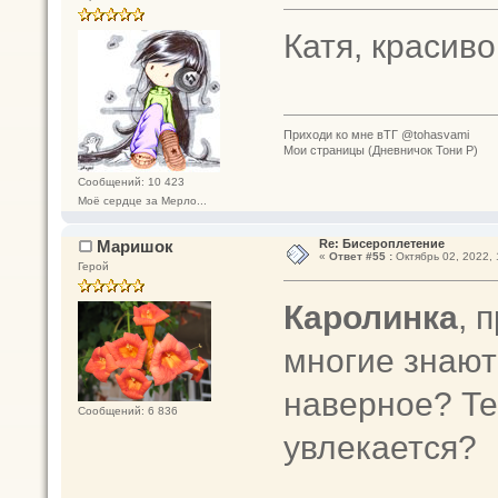
Катя, красиво
Приходи ко мне вТГ @tohasvami
Мои страницы (Дневничок Тони Р)
Сообщений: 10 423
Моё сердце за Мерло...
Маришок
Re: Бисероплетение
«
Ответ #55 :
Октябрь 02, 2022, 
Герой
Каролинка
, 
многие знают
наверное? Те
Сообщений: 6 836
увлекается?