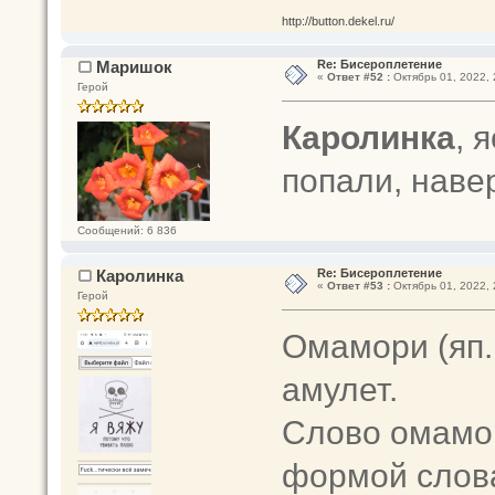
http://button.dekel.ru/
Маришок
Re: Бисероплетение
«
Ответ #52 :
Октябрь 01, 2022, 
Герой
Каролинка
, 
попали, наве
Сообщений: 6 836
Каролинка
Re: Бисероплетение
«
Ответ #53 :
Октябрь 01, 2022, 
Герой
Омамори (яп
амулет.
Слово омамо
формой слов