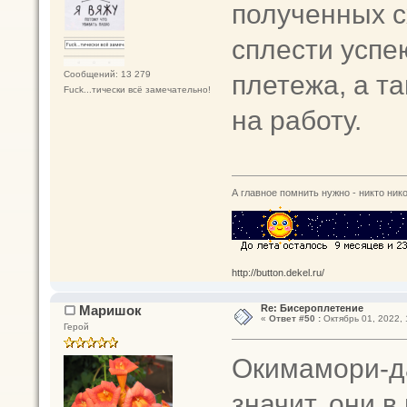
полученных сх
сплести успе
плетежа, а т
Сообщений: 13 279
Fuck...тически всё замечательно!
на работу.
А главное помнить нужно - никто нико
http://button.dekel.ru/
Маришок
Re: Бисероплетение
«
Ответ #50 :
Октябрь 01, 2022, 
Герой
Окимамори-да
значит, они в