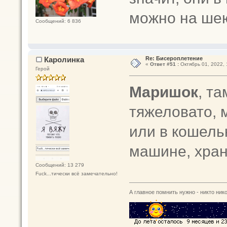
можно на шею
Сообщений: 6 836
Каролинка
Re: Бисероплетение
«
Ответ #51 :
Октябрь 01, 2022, 
Герой
Маришок
, т
тяжеловато, 
или в кошель
машине, хран
Сообщений: 13 279
Fuck...тически всё замечательно!
А главное помнить нужно - никто нико