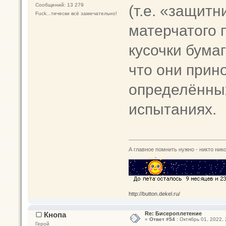
(т.е. «защитн
Сообщений: 13 279
Fuck...тически всё замечательно!
матерчатого 
кусочки бума
что они прин
определённых
испытаниях.
А главное помнить нужно - никто нико
http://button.dekel.ru/
Кнопа
Re: Бисероплетение
«
Ответ #54 :
Октябрь 01, 2022, 
Герой