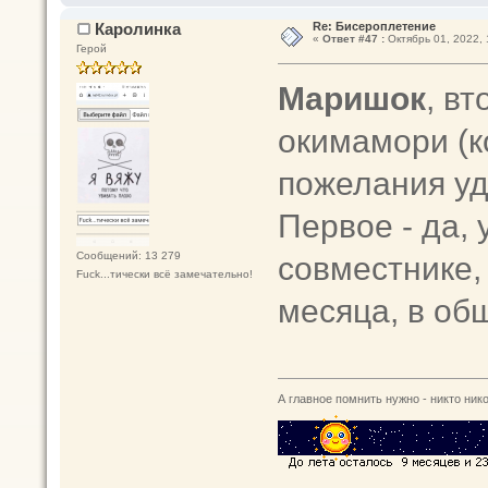
Каролинка
Re: Бисероплетение
«
Ответ #47 :
Октябрь 01, 2022, 
Герой
Маришок
, в
окимамори (к
пожелания уд
Первое - да,
совместнике,
Сообщений: 13 279
Fuck...тически всё замечательно!
месяца, в об
А главное помнить нужно - никто нико