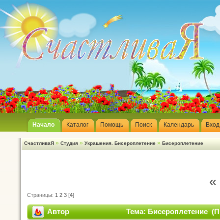
Начало
Каталог
Помощь
Поиск
Календарь
Вход
»
»
»
СчастливаЯ
Студия
Украшения. Бисероплетение
Бисероплетение
«
Страницы:
1
2
3
[
4
]
Автор
Тема: Бисероплетение (П