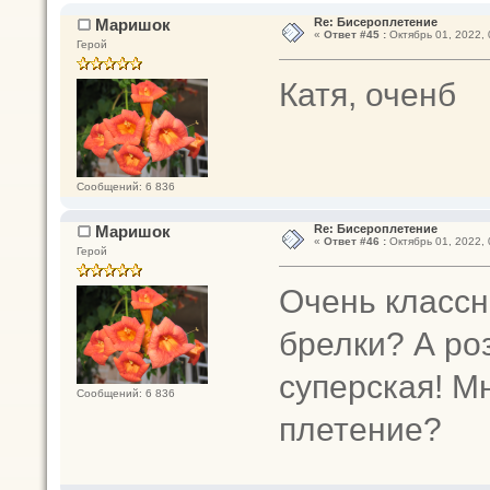
Маришок
Re: Бисероплетение
«
Ответ #45 :
Октябрь 01, 2022, 
Герой
Катя, оченб
Сообщений: 6 836
Маришок
Re: Бисероплетение
«
Ответ #46 :
Октябрь 01, 2022, 
Герой
Очень классн
брелки? А ро
суперская! М
Сообщений: 6 836
плетение?