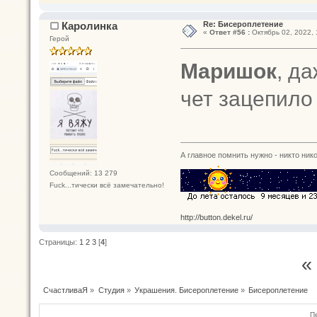
Каролинка
Re: Бисероплетение
«
Ответ #56 :
Октябрь 02, 2022, 
Герой
Маришок
, да
чет зацепило
А главное помнить нужно - никто нико
Сообщений: 13 279
Fuck...тически всё замечательно!
http://button.dekel.ru/
Страницы:
1
2
3
[
4
]
«
СчастливаЯ
»
Студия
»
Украшения. Бисероплетение
»
Бисероплетение
П