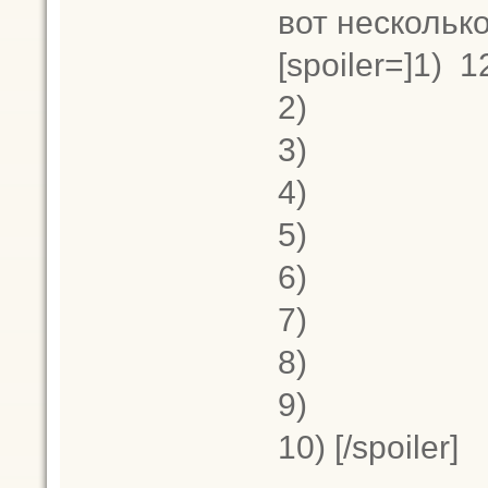
вот нескольк
[spoiler=]1)
12
2)
3)
4)
5)
6)
7)
8)
9)
10)
[/spoiler]