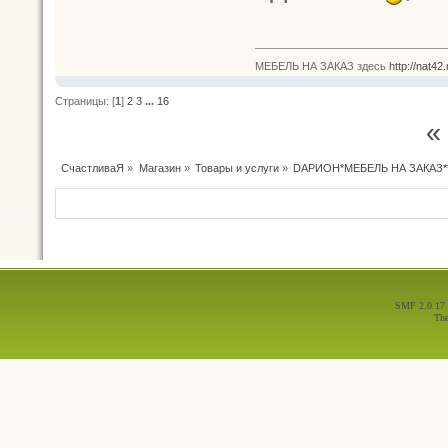
МЕБЕЛЬ НА ЗАКАЗ здесь
http://nat42
Страницы: [
1
]
2
3
...
16
«
СчастливаЯ
»
Магазин
»
Товары и услуги
»
DАРИОН*МЕБЕЛЬ НА ЗАКАЗ*
SMF 2.0.17
Th