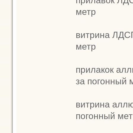
прилавок ЛДС
метр
витрина ЛДСП
метр
прилакок алл
за погонный 
витрина аллю
погонный мет