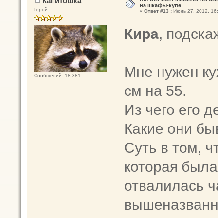
Капитошка
на шкафы-купе
Герой
«
Ответ #13 :
Июль 27, 2012, 16:
Кира
, подска
Мне нужен ку
Сообщений: 18 381
см на 55.
Из чего его д
Какие они быв
Суть в том, ч
которая была
отвалилась ч
вышеназванны