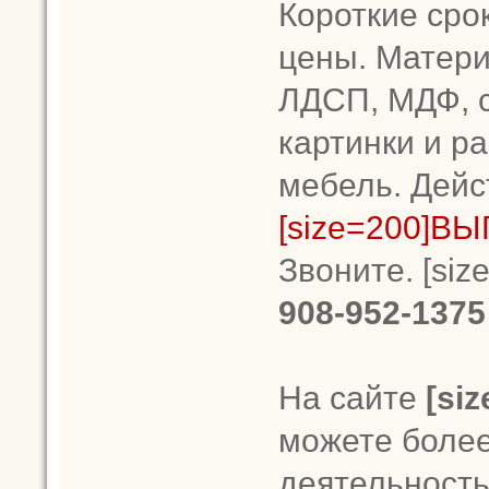
Короткие срок
цены. Матери
ЛДСП, МДФ, 
картинки и р
мебель. Дейс
[size=200]В
Звоните. [siz
908-952-137
На сайте
[si
можете более
деятельность