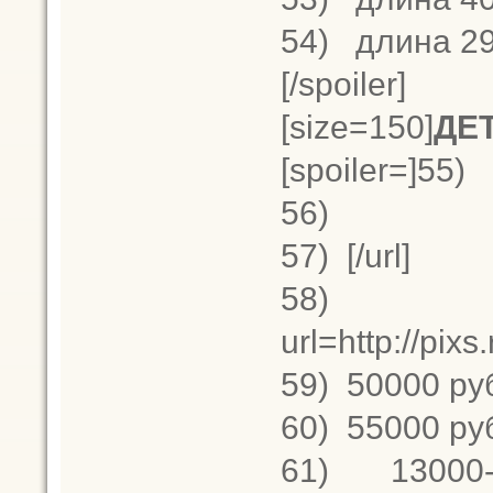
54)
длина 29
[/spoiler]
[size=150]
ДЕ
[spoiler=]55)
56)
57)
[/url]
58)
url=http://pi
59)
50000 ру
60)
55000 ру
61)
13000-