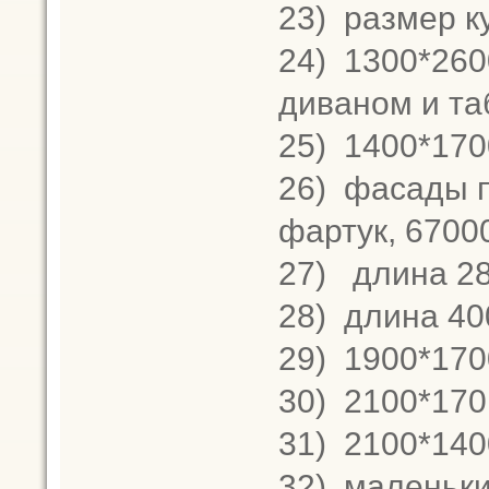
23)
размер ку
24)
1300*2600
диваном и та
25)
1400*170
26)
фасады п
фартук, 6700
27)
длина 28
28)
длина 400
29)
1900*1700
30)
2100*170,
31)
2100*1400
32)
маленькие