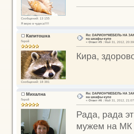
Сообщений: 13 155
Я верю в чудеса!!!!!
Капитошка
Re: DАРИОН*МЕБЕЛЬ НА ЗАК
на шкафы-купе
Герой
«
Ответ #5 :
Май 31, 2012, 20:39
Кира, здорово
Сообщений: 18 381
Михална
Re: DАРИОН*МЕБЕЛЬ НА ЗАК
на шкафы-купе
Герой
«
Ответ #6 :
Май 31, 2012, 21:07
Рада, рада э
мужем на МК