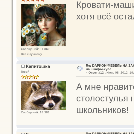
Кровати-маши
хотя всё оста
Сообщений: 91 860
Всё к лучшему
Капитошка
Re: DАРИОН*МЕБЕЛЬ НА ЗАК
на шкафы-купе
Герой
«
Ответ #12 :
Июнь 08, 2012, 19:
А мне нравит
столостулья 
школьников!
Сообщений: 18 381
Re: DАРИОН*МЕБЕЛЬ НА ЗАК