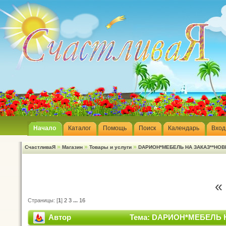
Начало
Каталог
Помощь
Поиск
Календарь
Вход
»
»
»
СчастливаЯ
Магазин
Товары и услуги
DАРИОН*МЕБЕЛЬ НА ЗАКАЗ**НОВЫ
«
Страницы: [
1
]
2
3
...
16
Автор
Тема: DАРИОН*МЕБЕЛЬ НА