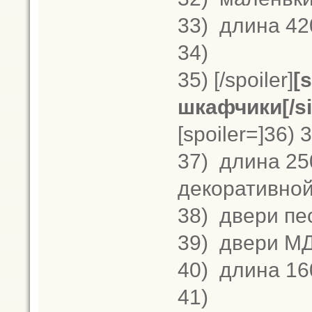
33)
длина 420
34)
35)
[/spoiler]
[
шкафчики[/si
[spoiler=]36)
3
37)
длина 250
декоративной
38)
двери пе
39)
двери МД
40)
длина 16
41)