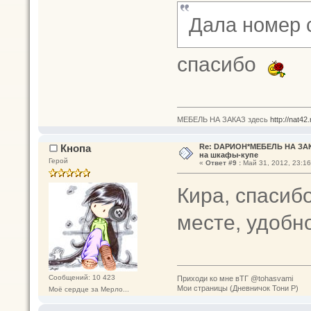
Дала номер 
спасибо
МЕБЕЛЬ НА ЗАКАЗ здесь
http://nat42
Кнопа
Re: DАРИОН*МЕБЕЛЬ НА ЗАК
на шкафы-купе
Герой
«
Ответ #9 :
Май 31, 2012, 23:16
Кира, спасибо
месте, удобно
Сообщений: 10 423
Приходи ко мне вТГ @tohasvami
Мои страницы (Дневничок Тони Р)
Моё сердце за Мерло...