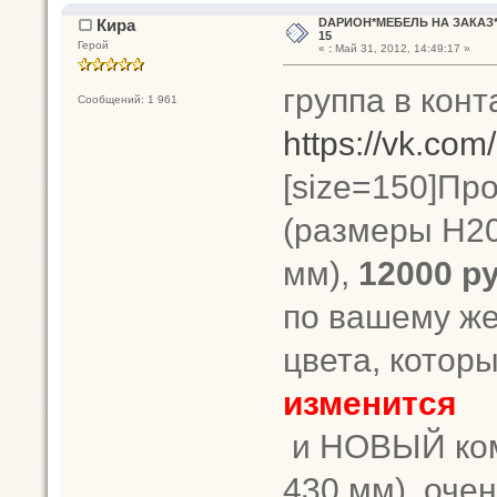
Кира
DАРИОН*МЕБЕЛЬ НА ЗАКАЗ*
15
Герой
«
:
Май 31, 2012, 14:49:17 »
группа в конт
Сообщений: 1 961
https://vk.co
[size=150]П
(размеры Н20
мм),
12000 р
по вашему ж
цвета, котор
изменится
и НОВЫЙ комо
430 мм), оче