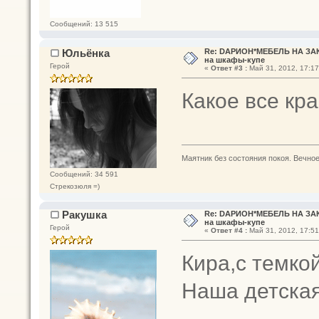
Сообщений: 13 515
Юльёнка
Re: DАРИОН*МЕБЕЛЬ НА ЗАК
на шкафы-купе
Герой
«
Ответ #3 :
Май 31, 2012, 17:17
Какое все кр
Маятник без состояния покоя. Вечное п
Сообщений: 34 591
Стрекозюля =)
Ракушка
Re: DАРИОН*МЕБЕЛЬ НА ЗАК
на шкафы-купе
Герой
«
Ответ #4 :
Май 31, 2012, 17:51
Кира,с темкой
Наша детска