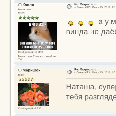
Капля
Re: Макрофото
«
Ответ #72 :
Июнь 15, 2016, 00:
Модератор
Герой
а у м
винда не даёё
Сообщений: 18 859
Меня зовут Елена, со мной на
ТЫ.
Маришок
Re: Макрофото
«
Ответ #73 :
Июнь 15, 2016, 00:
Герой
Наташа, супе
тебя разгляд
Сообщений: 6 836