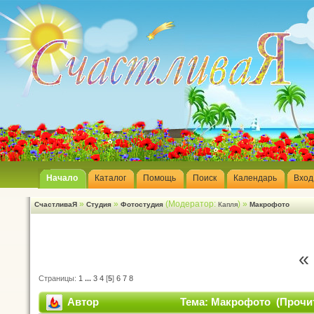
Начало
Каталог
Помощь
Поиск
Календарь
Вход
»
»
(Модератор:
) »
СчастливаЯ
Студия
Фотостудия
Капля
Макрофото
«
Страницы:
1
...
3
4
[
5
]
6
7
8
Автор
Тема: Макрофото (Прочит