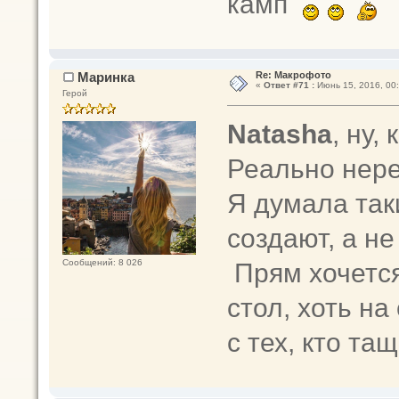
камп
Маринка
Re: Макрофото
«
Ответ #71 :
Июнь 15, 2016, 00:
Герой
Natasha
, ну,
Реально нере
Я думала так
создают, а не
Прям хочется
Сообщений: 8 026
стол, хоть на
с тех, кто тащ