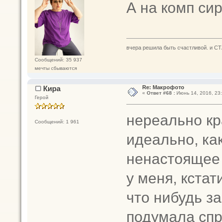
А на комп сир
вчера решила быть счастливой. и СТ
Сообщений: 35 937
мечты сбываются
Кира
Re: Макрофото
«
Ответ #68 :
Июнь 14, 2016, 23:
Герой
нереально кр
Сообщений: 1 961
идеально, ка
ненастоящее
у меня, кста
что нибудь за
подумала сп