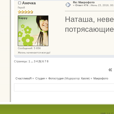
Анечка
Re: Макрофото
«
Ответ #74 :
Июнь 15, 2016, 00:
Герой
Наташа, неве
потрясающие
Сообщений: 5 656
Жизнь начинается всегда!
Страницы:
1
...
3
4
[
5
]
6
7
8
«
СчастливаЯ
»
Студия
»
Фотостудия
(Модератор:
Капля
) »
Макрофото
SMF 2.0.17