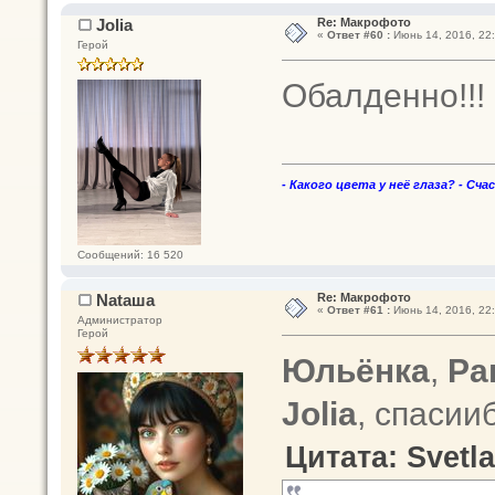
Jolia
Re: Макрофото
«
Ответ #60 :
Июнь 14, 2016, 22:
Герой
Обалденно!!! 
- Какого цвета у неё глаза? - Сча
Сообщений: 16 520
Nataшa
Re: Макрофото
«
Ответ #61 :
Июнь 14, 2016, 22:
Администратор
Герой
Юльёнка
,
Ра
Jolia
, спасии
Цитата: Svetla