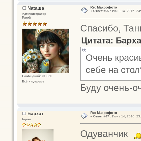
Nataшa
Re: Макрофото
«
Ответ #66 :
Июнь 14, 2016, 23:
Администратор
Герой
Спасибо, Та
Цитата: Барха
Очень красив
себе на стол
Сообщений: 91 860
Всё к лучшему
Буду очень-о
Бархат
Re: Макрофото
«
Ответ #67 :
Июнь 14, 2016, 23:
Герой
Одуванчик