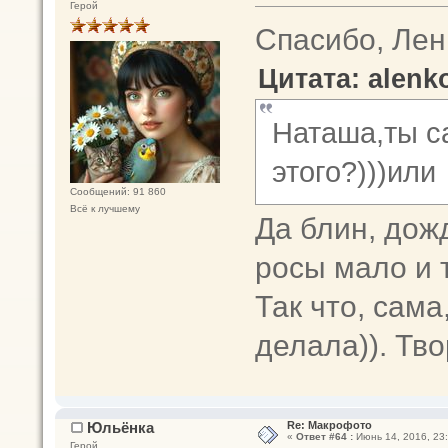
Герой
Спасибо, Лен
Цитата: alenko
Наташа,ты с
этого?)))или
Сообщений: 91 860
Всё к лучшему
Да блин, дож
росы мало и 
Так что, сама
делала)). Тво
Юльёнка
Re: Макрофото
«
Ответ #64 :
Июнь 14, 2016, 23:
Герой