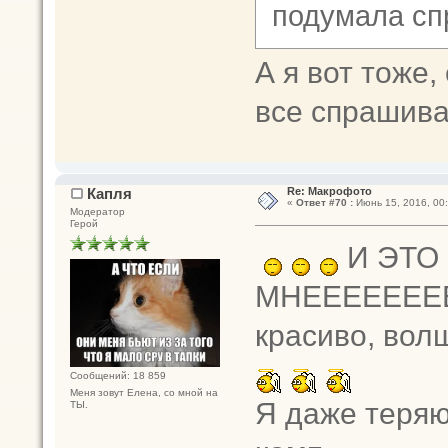
подумала сп
А я вот тоже,
все спрашив
Капля
Re: Макрофото
«
Ответ #70 :
Июнь 15, 2016, 00:
Модератор
Герой
И ЭТО
МНЕЕЕЕЕЕЕЕЕ
красиво, вол
Сообщений: 18 859
Меня зовут Елена, со мной на
Я даже теряю
ТЫ.