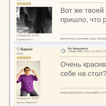
Вот же твоей
пришло, что 
Сообщений: 34 591
Маятник без состояния покоя. Вечное п
Стрекозюля =)
Бархат
Re: Макрофото
«
Ответ #65 :
Июнь 14, 2016, 23:
Герой
Очень красив
себе на стол
вчера решила быть счастливой. и СТ
Сообщений: 35 937
мечты сбываются