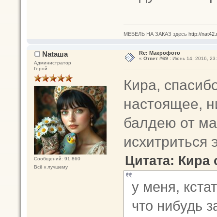
МЕБЕЛЬ НА ЗАКАЗ здесь
http://nat42
Nataшa
Re: Макрофото
«
Ответ #69 :
Июнь 14, 2016, 23:
Администратор
Герой
Кира, спасиб
настоящее, н
балдею от ма
исхитриться э
Цитата: Кира 
Сообщений: 91 860
Всё к лучшему
у меня, кста
что нибудь з