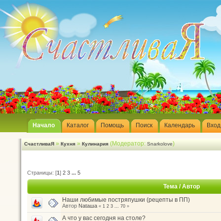
Начало
Каталог
Помощь
Поиск
Календарь
Вход
»
»
(Модератор:
)
СчастливаЯ
Кухня
Кулинария
Snarkolove
Страницы: [
1
]
2
3
...
5
Тема
/
Автор
Наши любимые постряпушки (рецепты в ПП)
Автор
Nataшa
«
1
2
3
...
70
»
А что у вас сегодня на столе?