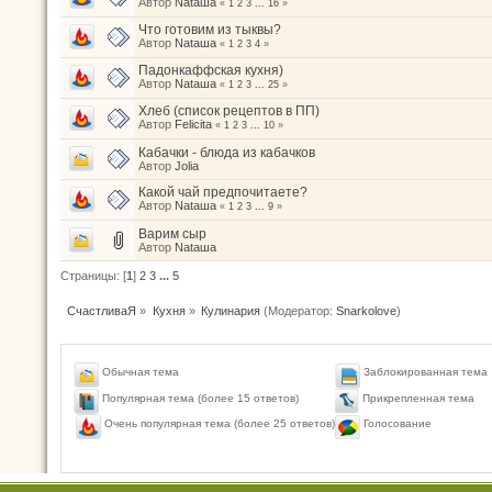
Автор
Nataшa
«
1
2
3
...
16
»
Что готовим из тыквы?
Автор
Nataшa
«
1
2
3
4
»
Падонкаффская кухня)
Автор
Nataшa
«
1
2
3
...
25
»
Хлеб (список рецептов в ПП)
Автор
Felicita
«
1
2
3
...
10
»
Кабачки - блюда из кабачков
Автор
Jolia
Какой чай предпочитаете?
Автор
Nataшa
«
1
2
3
...
9
»
Варим сыр
Автор
Nataшa
Страницы: [
1
]
2
3
...
5
СчастливаЯ
»
Кухня
»
Кулинария
(Модератор:
Snarkolove
)
Обычная тема
Заблокированная тема
Популярная тема (более 15 ответов)
Прикрепленная тема
Голосование
Очень популярная тема (более 25 ответов)