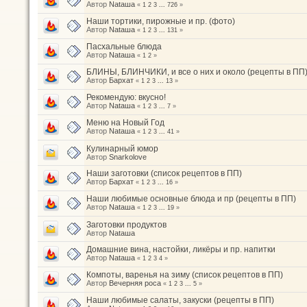
Автор
Nataшa
«
1
2
3
...
726
»
Наши тортики, пирожные и пр. (фото)
Автор
Nataшa
«
1
2
3
...
131
»
Пасхальные блюда
Автор
Nataшa
«
1
2
»
БЛИНЫ, БЛИНЧИКИ, и все о них и около (рецепты в ПП
Автор
Бархат
«
1
2
3
...
13
»
Рекомендую: вкусно!
Автор
Nataшa
«
1
2
3
...
7
»
Меню на Новый Год
Автор
Nataшa
«
1
2
3
...
41
»
Кулинарный юмор
Автор
Snarkolove
Наши заготовки (список рецептов в ПП)
Автор
Бархат
«
1
2
3
...
16
»
Наши любимые основные блюда и пр (рецепты в ПП)
Автор
Nataшa
«
1
2
3
...
19
»
Заготовки продуктов
Автор
Nataшa
Домашние вина, настойки, ликёры и пр. напитки
Автор
Nataшa
«
1
2
3
4
»
Компоты, варенья на зиму (список рецептов в ПП)
Автор
Вечерняя роса
«
1
2
3
...
5
»
Наши любимые салаты, закуски (рецепты в ПП)