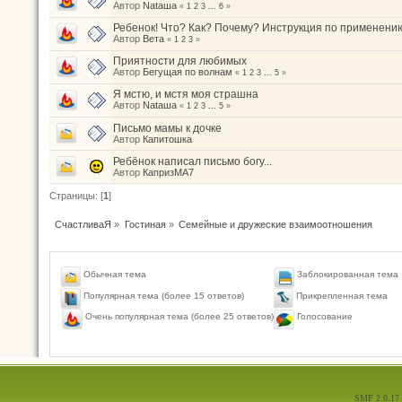
Автор
Nataшa
«
1
2
3
...
6
»
Ребенок! Что? Как? Почему? Инструкция по применени
Автор
Вета
«
1
2
3
»
Приятности для любимых
Автор
Бегущая по волнам
«
1
2
3
...
5
»
Я мстю, и мстя моя страшна
Автор
Nataшa
«
1
2
3
...
5
»
Письмо мамы к дочке
Автор
Капитошка
Ребёнок написал письмо богу...
Автор
КапризМА7
Страницы: [
1
]
СчастливаЯ
»
Гостиная
»
Семейные и дружеские взаимоотношения
Обычная тема
Заблокированная тема
Популярная тема (более 15 ответов)
Прикрепленная тема
Голосование
Очень популярная тема (более 25 ответов)
SMF 2.0.17