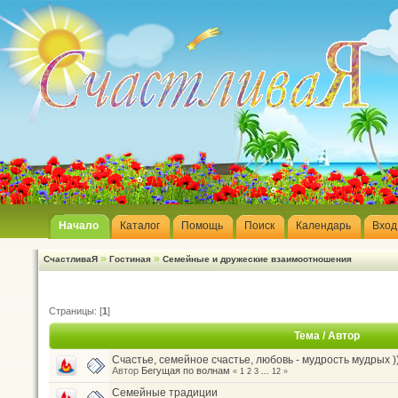
Начало
Каталог
Помощь
Поиск
Календарь
Вход
»
»
СчастливаЯ
Гостиная
Семейные и дружеские взаимоотношения
Страницы: [
1
]
Тема
/
Автор
Счастье, семейное счастье, любовь - мудрость мудрых )
Автор
Бегущая по волнам
«
1
2
3
...
12
»
Семейные традиции