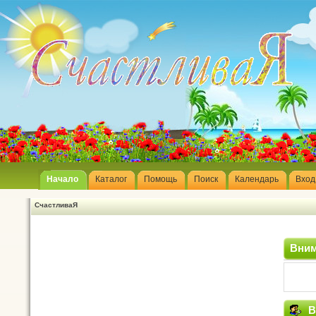
Начало
Каталог
Помощь
Поиск
Календарь
Вход
СчастливаЯ
Вним
В