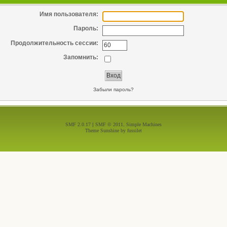
Имя пользователя:
Пароль:
Продолжительность сессии:
Запомнить:
Забыли пароль?
SMF 2.0.17
|
SMF © 2011
,
Simple Machines
Theme Sunshine by
fussilet