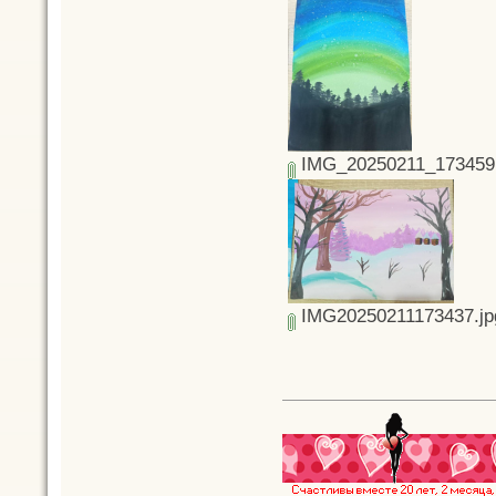
IMG_20250211_173459.
IMG20250211173437.jp