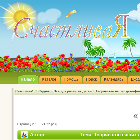
Начало
Каталог
Помощь
Поиск
Календарь
Вход
»
»
»
СчастливаЯ
Студия
Всё для развития детей
Творчество наших детей(м
«
Страницы:
1
...
21
22
[
23
]
Автор
Тема: Творчество наших 