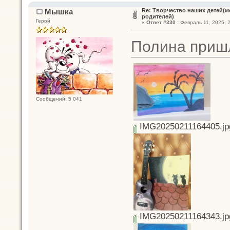
Мышка
Re: Творчество наших детей(
родителей)
Герой
«
Ответ #330 :
Февраль 11, 2025, 2
Полина при
Сообщений: 5 041
IMG20250211164405.jp
IMG20250211164343.jp