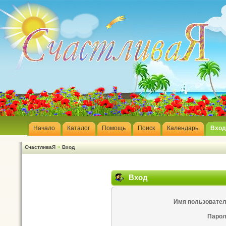
Начало
Каталог
Помощь
Поиск
Календарь
Вход
»
СчастливаЯ
Вход
Вход
Имя пользовател
Парол