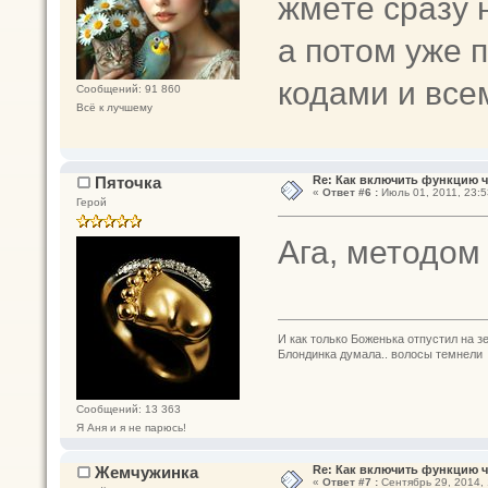
жмёте сразу 
а потом уже 
кодами и все
Сообщений: 91 860
Всё к лучшему
Пяточка
Re: Как включить функцию 
«
Ответ #6 :
Июль 01, 2011, 23:5
Герой
Ага, методом
И как только Боженька отпустил на з
Блондинка думала.. волосы темнели
Сообщений: 13 363
Я Аня и я не парюсь!
Жемчужинка
Re: Как включить функцию 
«
Ответ #7 :
Сентябрь 29, 2014, 