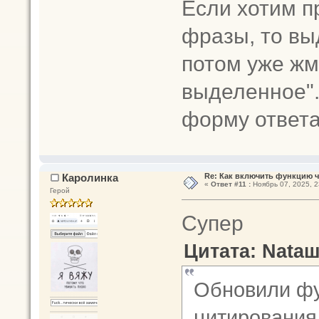
Если хотим п
фразы, то вы
потом уже жм
выделенное".
форму ответа
Каролинка
Re: Как включить функцию 
«
Ответ #11 :
Ноябрь 07, 2025, 2
Герой
Супер
Цитата: Nataш
Обновили фу
цитирования