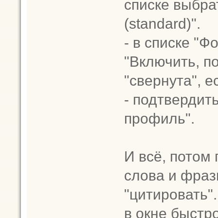
списке выбр
(standard)".
- в списке "Ф
"Включить, п
"свернута", е
- подтвердит
профиль".
И всё, потом
слова и фраз
"цитировать"
в окне быстро