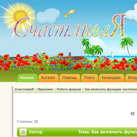
Начало
Каталог
Помощь
Поиск
Календарь
Вход
»
»
»
СчастливаЯ
Прихожая
Работа форума
Как включить функцию частично
«
Страницы: [
1
]
Автор
Тема: Как включить функ