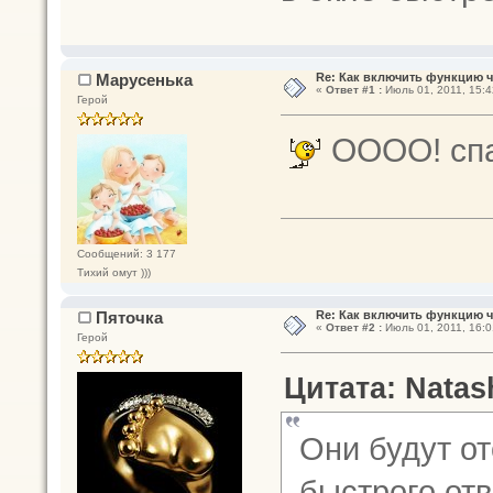
Марусенька
Re: Как включить функцию 
«
Ответ #1 :
Июль 01, 2011, 15:4
Герой
ОООО! сп
Сообщений: 3 177
Тихий омут )))
Пяточка
Re: Как включить функцию 
«
Ответ #2 :
Июль 01, 2011, 16:0
Герой
Цитата: Natas
Они будут от
быстрого отв