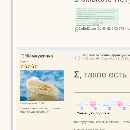
ClpBrd2.png
(20.45 кБ, 642x272 - п
Жемчужинка
Re: Как включить функцию 
«
Ответ #9 :
Сентябрь 29, 2014, 
Герой
Σ
, такое ест
Сообщений: 8 508
Примерила счастье....а мне
идет! Буду носить ))))
Все будет так, как ты мечтаешь, толь
Помни, сахар на дне.