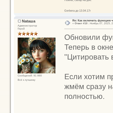
Gerbera до 13.04.17г
Nataшa
Re: Как включить функцию 
«
Ответ #10 :
Ноябрь 07, 2025, 2
Администратор
Герой
Обновили фун
Теперь в окн
"Цитировать
Если хотим п
Сообщений: 91 860
Всё к лучшему
жмём сразу на
полностью.