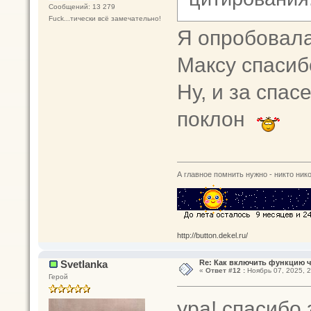
Сообщений: 13 279
Fuck...тически всё замечательно!
Я опробовала
Максу спасиб
Ну, и за спа
поклон
А главное помнить нужно - никто нико
http://button.dekel.ru/
Svetlanka
Re: Как включить функцию 
«
Ответ #12 :
Ноябрь 07, 2025, 2
Герой
ура! спасибо