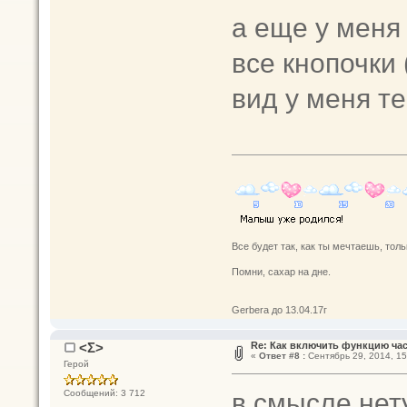
а еще у меня
все кнопочки (
вид у меня те
Все будет так, как ты мечтаешь, толь
Помни, сахар на дне.
Gerbera до 13.04.17г
<Σ>
Re: Как включить функцию ча
«
Ответ #8 :
Сентябрь 29, 2014, 15
Герой
в смысле нет
Сообщений: 3 712