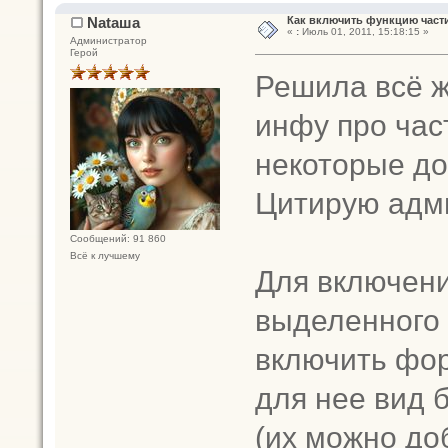
Nataшa
Как включить функцию част
«
:
Июль 01, 2011, 15:18:15 »
Администратор
Герой
Решила всё ж
инфу про час
некоторые до
Цитирую адм
Сообщений: 91 860
Всё к лучшему
Для включен
выделенного
включить фор
для нее вид 
(их можно до