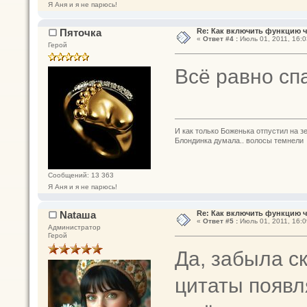
Я Аня и я не парюсь!
Пяточка
Re: Как включить функцию 
«
Ответ #4 :
Июль 01, 2011, 16:0
Герой
Всё равно сп
И как только Боженька отпустил на з
Блондинка думала.. волосы темнели
Сообщений: 13 363
Я Аня и я не парюсь!
Nataшa
Re: Как включить функцию 
«
Ответ #5 :
Июль 01, 2011, 16:0
Администратор
Герой
Да, забыла с
цитаты появл