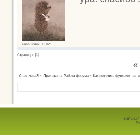
Сообщений: 12 821
Страницы: [
1
]
«
СчастливаЯ
»
Прихожая
»
Работа форума
»
Как включить функцию части
SMF 2.0.17
Th