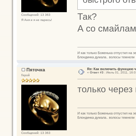
Так?
Сообщений: 13 363
Я Аня и я не парюсь!
А со смайлам
И как только Боженька отпустил на з
Блондинка думала.. волосы темнели
Пяточка
Re: Как включить функцию 
«
Ответ #3 :
Июль 01, 2011, 16:0
Герой
только через
И как только Боженька отпустил на з
Блондинка думала.. волосы темнели
Сообщений: 13 363