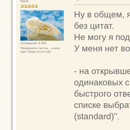
Герой
Ну в общем, 
без цитат.
Не могу я под
Сообщений: 8 508
У меня нет во
Примерила счастье....а мне
идет! Буду носить ))))
- на открывш
одинаковых с
быстрого отв
списке выбр
(standard)".