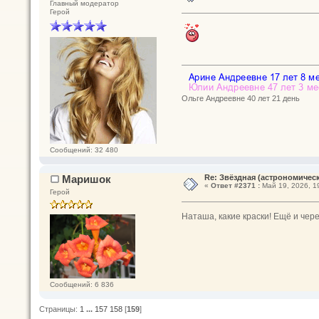
Главный модератор
Герой
Ольге Андреевне 40 лет 21 день
Сообщений: 32 480
Маришок
Re: Звёздная (астрономическ
«
Ответ #2371 :
Май 19, 2026, 1
Герой
Наташа, какие краски! Ещё и чер
Сообщений: 6 836
Страницы:
1
...
157
158
[
159
]