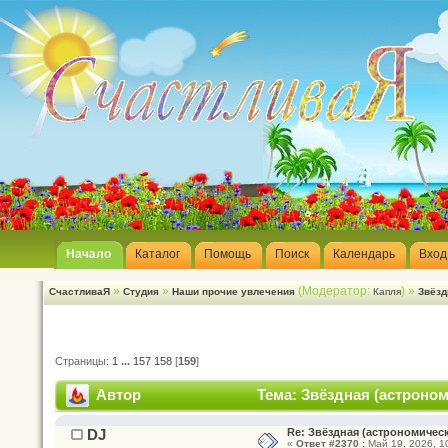
Начало
Каталог
Помощь
Поиск
Календарь
Вход
»
»
(Модератор:
) »
СчастливаЯ
Студия
Наши прочие увлечения
Капля
Звёзд
Страницы:
1
...
157
158
[
159
]
Автор
Тема: Звёздная (астроном
DJ
Re: Звёздная (астрономическ
«
Ответ #2370 :
Май 19, 2026, 10