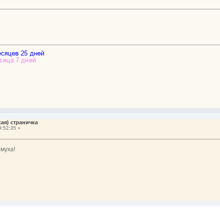
ая) страничка
9:52:35 »
емуха!