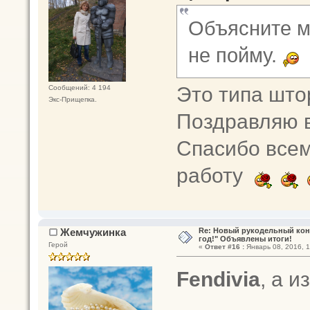
Объясните м
не пойму.
Это типа шт
Сообщений: 4 194
Экс-Прищепка.
Поздравляю 
Спасибо всем
работу
Жемчужинка
Re: Новый рукодельный кон
год!" Объявлены итоги!
Герой
«
Ответ #16 :
Январь 08, 2016, 1
Fendivia
, а и