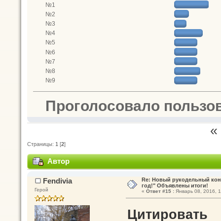
№1
№2
№3
№4
№5
№6
№7
№8
№9
Проголосовало пользо
«
Страницы:
1
[
2
]
Автор
Тема: Рукодельный конкурс "Встреч
Fendivia
Re: Новый рукодельный кон
год!" Объявлены итоги!
Герой
«
Ответ #15 :
Январь 08, 2016, 1
Цитировать