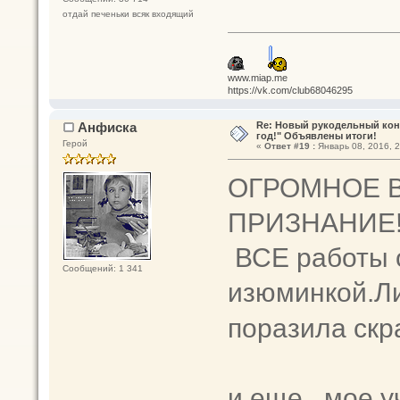
отдай печеньки всяк входящий
www.miap.me
https://vk.com/club68046295
Анфиска
Re: Новый рукодельный кон
год!" Объявлены итоги!
Герой
«
Ответ #19 :
Январь 08, 2016, 2
ОГРОМНОЕ 
ПРИЗНАНИЕ!!
ВСЕ работы о
Сообщений: 1 341
изюминкой.Ли
поразила скр
и еще...мое 