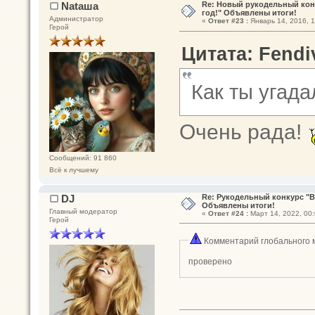
Nataшa
Re: Новый рукодельный кон
год!" Объявлены итоги!
Администратор
«
Ответ #23 :
Январь 14, 2016, 1
Герой
Цитата: Fendiv
Как ты угад
Очень рада!
Сообщений: 91 860
Всё к лучшему
DJ
Re: Рукодельный конкурс "В
Объявлены итоги!
Главный модератор
«
Ответ #24 :
Март 14, 2022, 00:
Герой
Комментарий глобального 
проверено