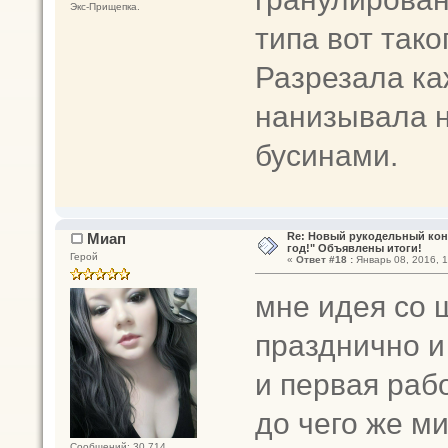
Экс-Прищепка.
типа вот тако
Разрезала ка
нанизывала н
бусинами.
Миап
Re: Новый рукодельный кон
год!" Объявлены итоги!
Герой
«
Ответ #18 :
Январь 08, 2016, 1
мне идея со 
празднично и
и первая раб
до чего же ми
Сообщений: 30 714