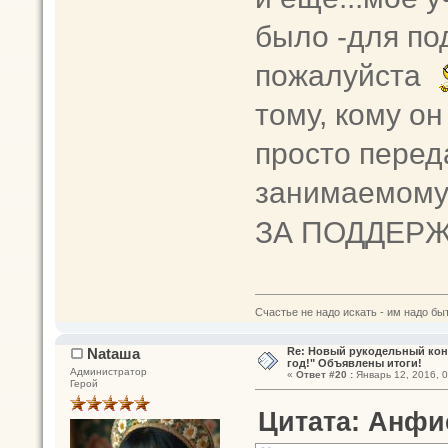
было -для по
пожалуйста
тому, кому о
просто перед
занимаемому
ЗА ПОДДЕРЖ
Счастье не надо искать - им надо быт
Nataшa
Re: Новый рукодельный кон
год!" Объявлены итоги!
Администратор
«
Ответ #20 :
Январь 12, 2016, 0
Герой
Цитата: Анфис