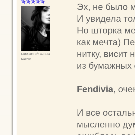
Эх, не было м
И увидела то
Но шторка ме
как мечта) П
нитку, висит 
Сообщений: 43 824
Nochka
из бумажных
Fendivia
, оче
И все осталь
мысленно дум