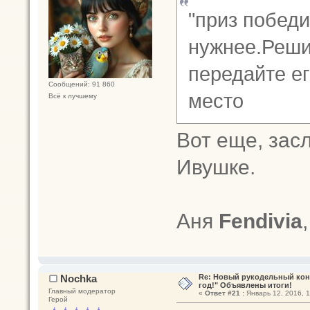
"приз победи
нужнее.Реши
передайте е
Сообщений: 91 860
место
Всё к лучшему
Вот еще, зас
Ивушке.
Аня
Fendivia
Nochka
Re: Новый рукодельный кон
год!" Объявлены итоги!
Главный модератор
«
Ответ #21 :
Январь 12, 2016, 1
Герой