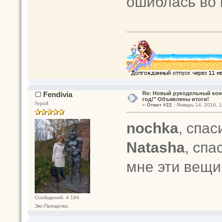
ошиблась во
Fendivia
Re: Новый рукодельный кон
год!" Объявлены итоги!
Герой
«
Ответ #22 :
Январь 14, 2016, 1
nochka
, спас
Natasha
, сп
мне эти вещ
Сообщений: 4 194
Экс-Прищепка.