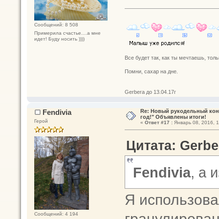
Сообщений: 8 508
Примерила счастье....а мне
идет! Буду носить ))))
Все будет так, как ты мечтаешь, толь
Помни, сахар на дне.
Gerbera до 13.04.17г
Fendivia
Re: Новый рукодельный кон
год!" Объявлены итоги!
Герой
«
Ответ #17 :
Январь 08, 2016, 1
Цитата: Gerbe
Fendivia
, а 
Я использов
гранулирован
Сообщений: 4 194