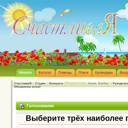
Начало
Каталог
Помощь
Поиск
Календарь
Вход
»
»
(Модераторы:
,
) »
СчастливаЯ
Студия
Конкурсы
Капля
Sve4ka
Рукодельн
Объявлены итоги!
Голосование
Выберите трёх наиболее 