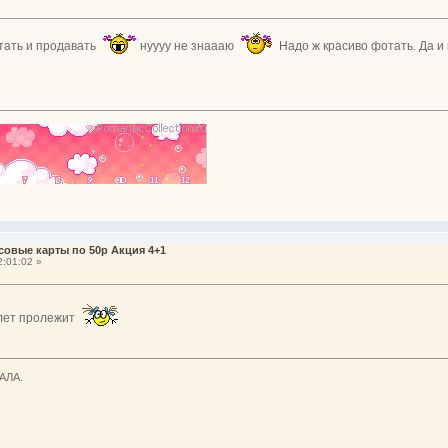
отать и продавать
нуууу не знаааю
Надо ж красиво фотать. Да и 
совые карты по 50р Акция 4+1
:01:02 »
 лет пролежит
АЛА.