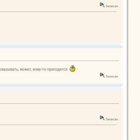
Записан
показывать, может, кому-то пригодится
Записан
Записан