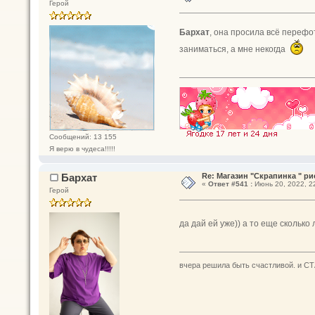
Герой
Бархат
, она просила всё переф
заниматься, а мне некогда
Сообщений: 13 155
Я верю в чудеса!!!!!
Бархат
Re: Магазин "Скрапинка " ри
«
Ответ #541 :
Июнь 20, 2022, 22
Герой
да дай ей уже)) а то еще сколько
вчера решила быть счастливой. и СТ