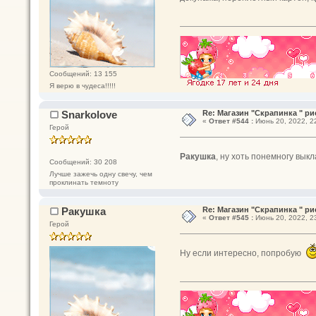
Сообщений: 13 155
Я верю в чудеса!!!!!
Snarkolove
Re: Магазин "Скрапинка " ри
«
Ответ #544 :
Июнь 20, 2022, 22
Герой
Ракушка
, ну хоть понемногу вык
Сообщений: 30 208
Лучше зажечь одну свечу, чем
проклинать темноту
Ракушка
Re: Магазин "Скрапинка " ри
«
Ответ #545 :
Июнь 20, 2022, 23
Герой
Ну если интересно, попробую