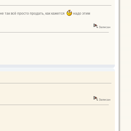
не так всё просто продать, как кажется
надо этим
Записан
Записан