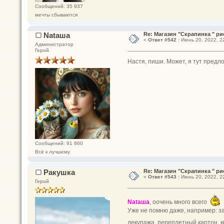
Сообщений: 35 937
мечты сбываются
Nataшa
Re: Магазин "Скрапинка " ри
«
Ответ #542 :
Июнь 20, 2022, 22
Администратор
Герой
Настя, пиши. Может, я тут предл
Сообщений: 91 860
Всё к лучшему
Ракушка
Re: Магазин "Скрапинка " ри
«
Ответ #543 :
Июнь 20, 2022, 22
Герой
Nataшa
, оочень много всего
Уже не помню даже, например: за
декупажа, переплетный картон, 