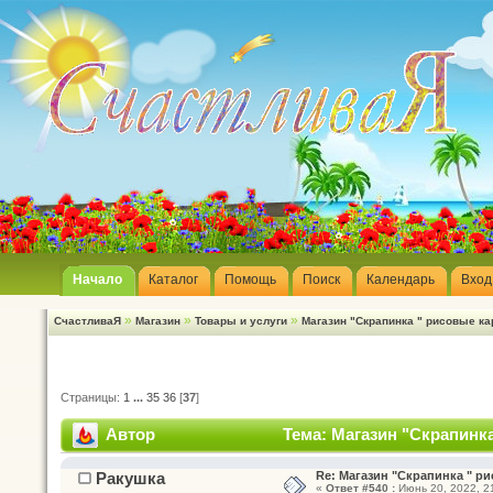
Начало
Каталог
Помощь
Поиск
Календарь
Вход
»
»
»
СчастливаЯ
Магазин
Товары и услуги
Магазин "Скрапинка " рисовые ка
Страницы:
1
...
35
36
[
37
]
Автор
Тема: Магазин "Скрапинка
Ракушка
Re: Магазин "Скрапинка " ри
«
Ответ #540 :
Июнь 20, 2022, 21