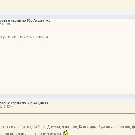
совые карты по 50р Акция 4+1
:12:19 »
ожу в отдел, если цены норм
совые карты по 50р Акция 4+1
:40:43 »
готовки для часов, Чайные Домики, досточки, Ключницы, бумага для скрапа, фе
краски акриловые наверное засохли