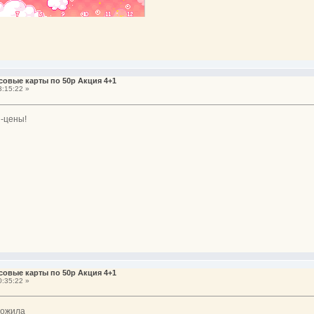
совые карты по 50р Акция 4+1
:15:22 »
и-цены!
совые карты по 50р Акция 4+1
:35:22 »
ложила