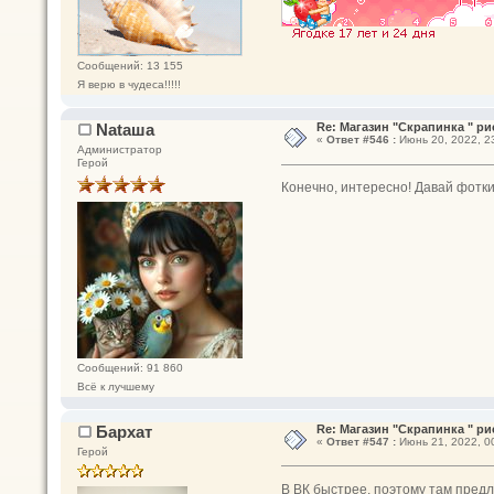
Сообщений: 13 155
Я верю в чудеса!!!!!
Nataшa
Re: Магазин "Скрапинка " ри
«
Ответ #546 :
Июнь 20, 2022, 23
Администратор
Герой
Конечно, интересно! Давай фотк
Сообщений: 91 860
Всё к лучшему
Бархат
Re: Магазин "Скрапинка " ри
«
Ответ #547 :
Июнь 21, 2022, 00
Герой
В ВК быстрее, поэтому там пред