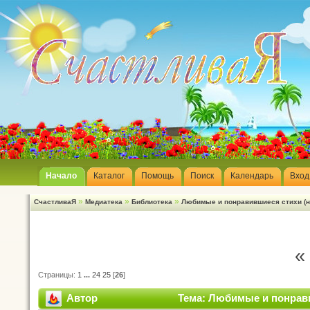
Начало
Каталог
Помощь
Поиск
Календарь
Вход
»
»
»
СчастливаЯ
Медиатека
Библиотека
Любимые и понравившиеся стихи (н
«
Страницы:
1
...
24
25
[
26
]
Автор
Тема: Любимые и понрави