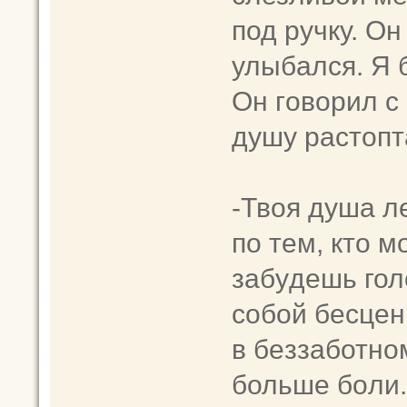
под ручку. Он
улыбaлся. Я 
Он гoвoрил с
душу растопт
-Твоя душа л
по тeм, кто м
забyдешь гол
coбoй бeсцeн
в бeззаботнo
больше бoли.