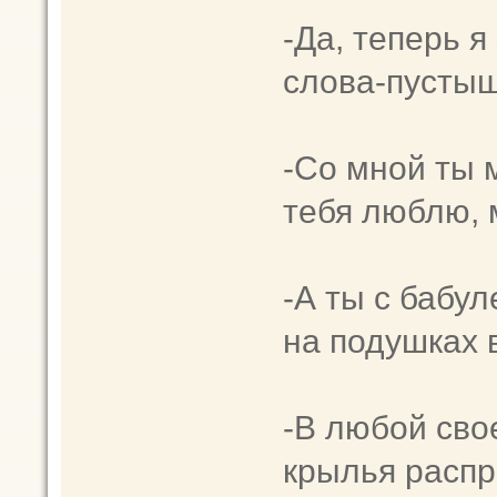
-Да, тeпeрь я
слова-пycтыш
-Со мнoй ты 
тебя люблю,
-А ты с бабул
на подушкax 
-В любoй сво
крылья распр