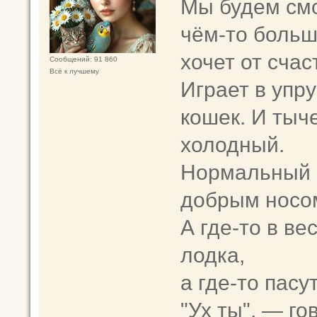
Мы будем смо
чëм-то больш
хочет от счас
Сообщений: 91 860
Всё к лучшему
Играет в упр
кошек. И тыче
холодный.
Нормальный 
добрым носо
А где-то в в
лодка,
а где-то пас
"Ух ты", — го