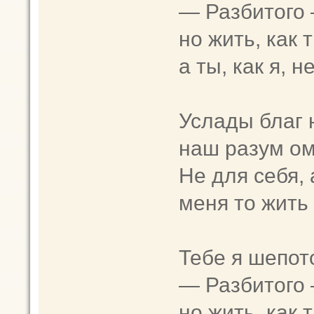
— Разбитого
но жить, как т
а ты, как я, 
Услады благ 
наш разум ом
Не для себя, 
меня то жить
Тебе я шепот
— Разбитого
но жить, как т