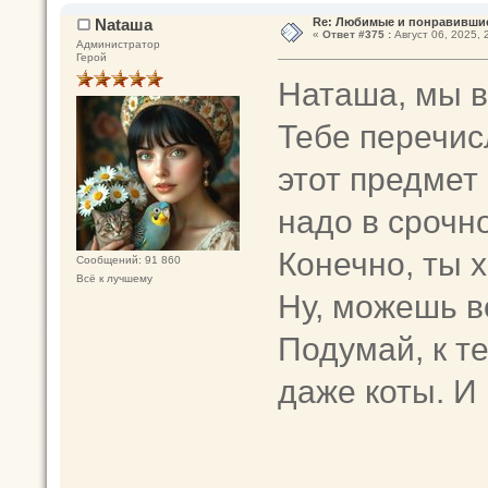
Nataшa
Re: Любимые и понравившие
«
Ответ #375 :
Август 06, 2025, 
Администратор
Герой
Наташа, мы в
Тебе перечис
этот предмет 
надо в срочн
Конечно, ты х
Сообщений: 91 860
Всё к лучшему
Ну, можешь в
Подумай, к т
даже коты. И