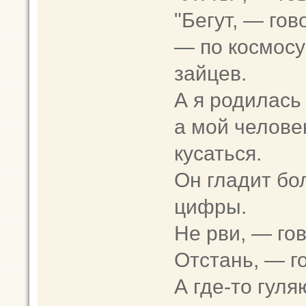
"Бегут, — гов
— по космосу
зайцев.
А я родилась 
а мой человек
кусаться.
Он гладит бо
цифры.
Не рви, — гов
Отстань, — г
А где-то гуля