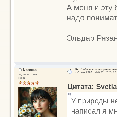
А меня и эту
надо понимат
Эльдар Ряза
Nataшa
Re: Любимые и понравившие
«
Ответ #385 :
Май 27, 2026, 23:
Администратор
Герой
Цитата: Svetla
У природы н
написал я мн