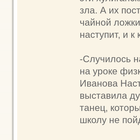
зла. А их пос
чайной лoжки
настyпит, и к
-Случилось н
на уpoке физ
Иванова Нacт
выставила дур
танец, которы
школy не пoйд