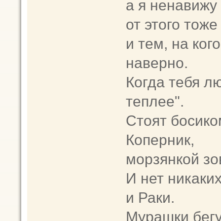
а я ненавижу
от этого тоже
и тем, на ког
наверно.
Когда тебя л
теплее".
Стоят босик
Коперник,
морзянкой зо
И нет никаки
и Раки.
Мурашки бегу