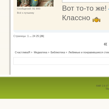
Вот то-то же!
Сообщений: 91 860
Всё к лучшему
Классно
Страницы:
1
...
24
25
[
26
]
«
СчастливаЯ
»
Медиатека
»
Библиотека
»
Любимые и понравившиеся стих
SMF 2.0.17
Th