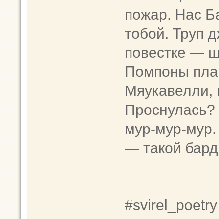
пожар. Нас Б
тобой. Труп 
повестке — 
Помпоны план
Мяукавелли, 
Проснулась? 
мур-мур-мур.
— такой бард
#svirel_poetry