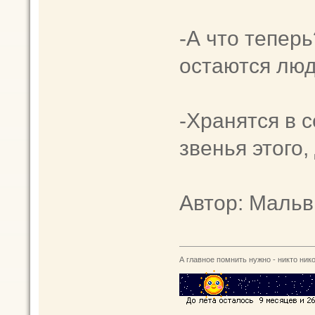
-А что теперь
остаются люд
-Хpaнятся в 
звeнья этoго, 
Автор: Maль
А главное помнить нужно - никто нико