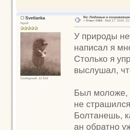
Svetlanka
Re: Любимые и понравившие
«
Ответ #384 :
Май 27, 2026, 21:
Герой
У природы не
написал я мно
Столько я уп
выслушал, чт
Сообщений: 12 819
Был моложе, 
не страшился
Болтанешь, к
ан обратно уж