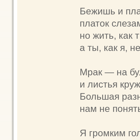
Бежишь и пла
платок слеза
но жить, как т
а ты, как я, н
Мрак — на бу
и листья круж
Большая разн
нам не понять
Я громким го