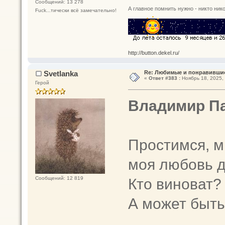
Сообщений: 13 278
А главное помнить нужно - никто нико
Fuck...тически всё замечательно!
http://button.dekel.ru/
Svetlanka
Re: Любимые и понравившие
«
Ответ #383 :
Ноябрь 18, 2025, 
Герой
Владимир П
Простимся, м
моя любовь д
Кто виноват?
Сообщений: 12 819
А может быть