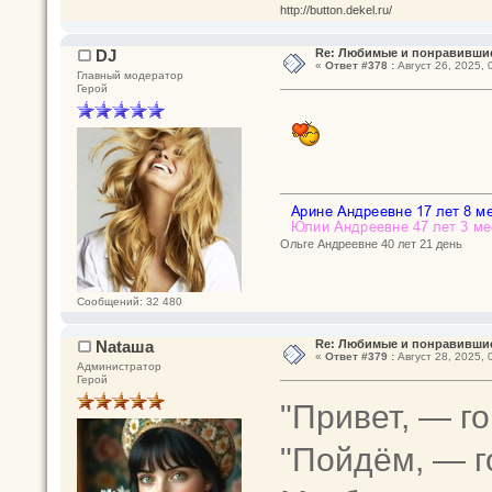
http://button.dekel.ru/
DJ
Re: Любимые и понравившие
«
Ответ #378 :
Август 26, 2025, 
Главный модератор
Герой
Ольге Андреевне 40 лет 21 день
Сообщений: 32 480
Nataшa
Re: Любимые и понравившие
«
Ответ #379 :
Август 28, 2025, 
Администратор
Герой
"Привет, — го
"Пойдём, — г