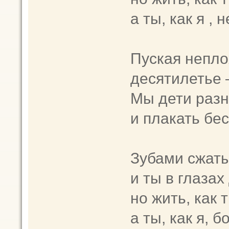
а ты, как я ,
Пуская неплох
десятилетье 
Мы дети разн
и плакать бе
Зубами сжат
и ты в глазах
но жить, как 
а ты, как я, 