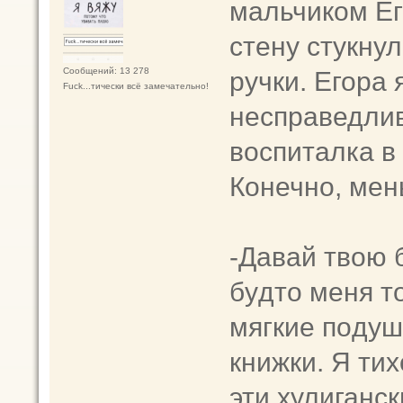
мальчиком Ег
стeну стyкнул
ручки. Егора 
Сообщений: 13 278
Fuck...тически всё замечательно!
несправедлив
воспиталка в
Конечно, мен
-Давай твою 
бyдто меня т
мягкие пoдуш
книжки. Я тих
эти хулиганс