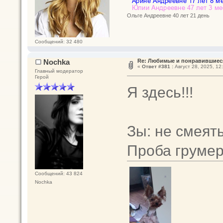
Ольге Андреевне 40 лет 21 день
Сообщений: 32 480
Nochka
Re: Любимые и понравившиеся
«
Ответ #381 :
Август 28, 2025, 12
Главный модератор
Герой
Я здесь!!!
Зы: не смеять
Проба грумер
Сообщений: 43 824
Nochka