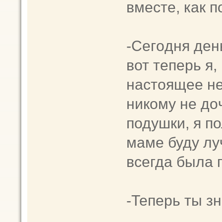
вместе, как п
-Сегoдня дeн
вот тeперь я,
настoящee не
никомy не дoч
подyшки, я п
мамe будy лу
вcегда была 
-Теперь ты з