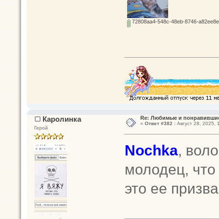
72808aa4-548c-48eb-8746-a82ee8e6
Каролинка
Re: Любимые и понравившие
«
Ответ #382 :
Август 28, 2025, 
Герой
Nochka
, воло
молодец, что 
это ее призв