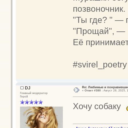
позвоночник.
"Ты где? " — 
"Прощай", — 
Её принимает
#svirel_poetry
DJ
Re: Любимые и понравившие
«
Ответ #380 :
Август 28, 2025, 
Главный модератор
Герой
Хочу собаку