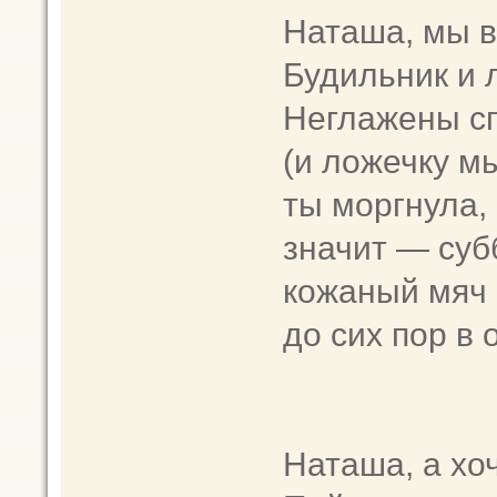
Наташа, мы в
Будильник и 
Неглажены сп
(и ложечку мы
ты моргнула, 
значит — субб
кожаный мяч 
до сих пор в 
Наташа, а хо