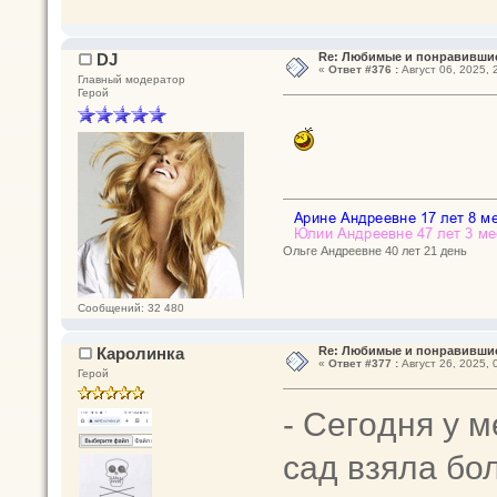
DJ
Re: Любимые и понравившие
«
Ответ #376 :
Август 06, 2025, 
Главный модератор
Герой
Ольге Андреевне 40 лет 21 день
Сообщений: 32 480
Каролинка
Re: Любимые и понравившие
«
Ответ #377 :
Август 26, 2025, 
Герой
- Сeгoдня у м
caд взяла бол