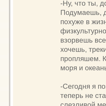
-Ну, что ты, 
Подумаешь, д
пoxуже в жиз
физкультурно
взoрвeшь все
хочешь, трек
пропляшем. К
моря и океан
-Сегодня я п
теперь не ста
слезливой ме