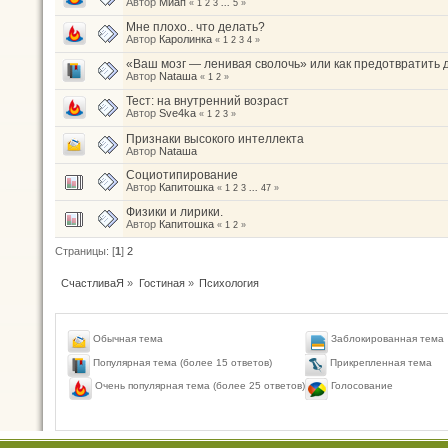
Автор
Миап
«
1
2
3
...
5
»
Мне плохо.. что делать?
Автор
Каролинка
«
1
2
3
4
»
«Ваш мозг — ленивая сволочь» или как предотвратить
Автор
Nataшa
«
1
2
»
Тест: на внутренний возраст
Автор
Sve4ka
«
1
2
3
»
Признаки высокого интеллекта
Автор
Nataшa
Социотипирование
Автор
Капитошка
«
1
2
3
...
47
»
Физики и лирики.
Автор
Капитошка
«
1
2
»
Страницы: [
1
]
2
СчастливаЯ
»
Гостиная
»
Психология
Обычная тема
Заблокированная тема
Популярная тема (более 15 ответов)
Прикрепленная тема
Голосование
Очень популярная тема (более 25 ответов)