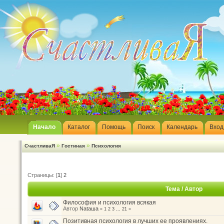
Начало
Каталог
Помощь
Поиск
Календарь
Вход
»
»
СчастливаЯ
Гостиная
Психология
Страницы: [
1
]
2
Тема
/
Автор
Философия и психология всякая
Автор
Nataшa
«
1
2
3
...
21
»
Позитивная психология в лучших ее проявлениях.