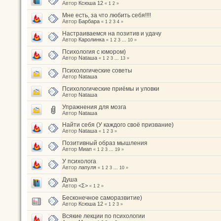
Автор
Ксюша 12
«
1
2
»
Мне есть, за что любить себя!!!!
Автор
Барбара
«
1
2
3
4
»
Настраиваемся на позитив и удачу
Автор
Каролинка
«
1
2
3
...
10
»
Психология с юмором)
Автор
Nataшa
«
1
2
3
...
13
»
Психологические советы
Автор
Nataшa
Психологические приёмы и уловки
Автор
Nataшa
Упражнения для мозга
Автор
Nataшa
Найти себя (У каждого своё призвание)
Автор
Nataшa
«
1
2
3
»
Позитивный образ мышления
Автор
Миап
«
1
2
3
...
19
»
У психолога
Автор
лапуля
«
1
2
3
...
10
»
Душа
Автор
<Σ>
«
1
2
»
Бесконечное саморазвитие)
Автор
Ксюша 12
«
1
2
3
»
Всякие лекции по психологии