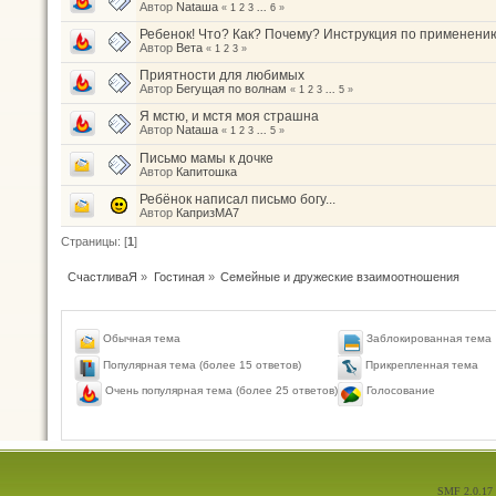
Автор
Nataшa
«
1
2
3
...
6
»
Ребенок! Что? Как? Почему? Инструкция по применени
Автор
Вета
«
1
2
3
»
Приятности для любимых
Автор
Бегущая по волнам
«
1
2
3
...
5
»
Я мстю, и мстя моя страшна
Автор
Nataшa
«
1
2
3
...
5
»
Письмо мамы к дочке
Автор
Капитошка
Ребёнок написал письмо богу...
Автор
КапризМА7
Страницы: [
1
]
СчастливаЯ
»
Гостиная
»
Семейные и дружеские взаимоотношения
Обычная тема
Заблокированная тема
Популярная тема (более 15 ответов)
Прикрепленная тема
Голосование
Очень популярная тема (более 25 ответов)
SMF 2.0.17