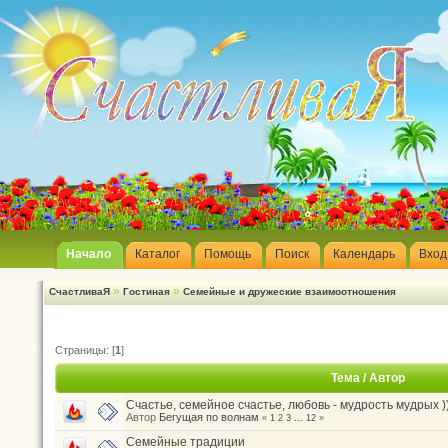
Начало
Каталог
Помощь
Поиск
Календарь
Вход
»
»
СчастливаЯ
Гостиная
Семейные и дружеские взаимоотношения
Страницы: [
1
]
Тема
/
Автор
Счастье, семейное счастье, любовь - мудрость мудрых )
Автор
Бегущая по волнам
«
1
2
3
...
12
»
Семейные традиции