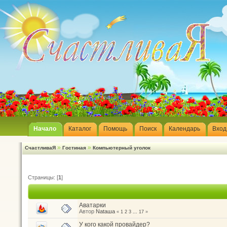
Начало
Каталог
Помощь
Поиск
Календарь
Вход
»
»
СчастливаЯ
Гостиная
Компьютерный уголок
Страницы: [
1
]
Аватарки
Автор
Nataшa
«
1
2
3
...
17
»
У кого какой провайдер?