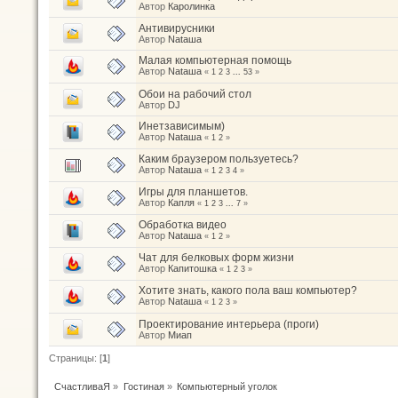
Автор
Каролинка
Антивирусники
Автор
Nataшa
Малая компьютерная помощь
Автор
Nataшa
«
1
2
3
...
53
»
Обои на рабочий стол
Автор
DJ
Инетзависимым)
Автор
Nataшa
«
1
2
»
Каким браузером пользуетесь?
Автор
Nataшa
«
1
2
3
4
»
Игры для планшетов.
Автор
Капля
«
1
2
3
...
7
»
Обработка видео
Автор
Nataшa
«
1
2
»
Чат для белковых форм жизни
Автор
Капитошка
«
1
2
3
»
Хотите знать, какого пола ваш компьютер?
Автор
Nataшa
«
1
2
3
»
Проектирование интерьера (проги)
Автор
Миап
Страницы: [
1
]
СчастливаЯ
»
Гостиная
»
Компьютерный уголок