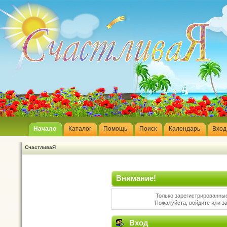
Начало
Каталог
Помощь
Поиск
Календарь
Вход
СчастливаЯ
Внимание!
Только зарегистрированные
Пожалуйста, войдите или
з
Вход