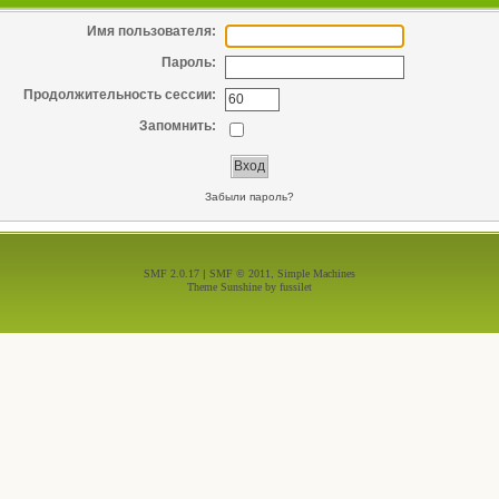
Имя пользователя:
Пароль:
Продолжительность сессии:
Запомнить:
Забыли пароль?
SMF 2.0.17
|
SMF © 2011
,
Simple Machines
Theme Sunshine by
fussilet