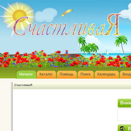
Начало
Каталог
Помощь
Поиск
Календарь
Вход
СчастливаЯ
Вним
В