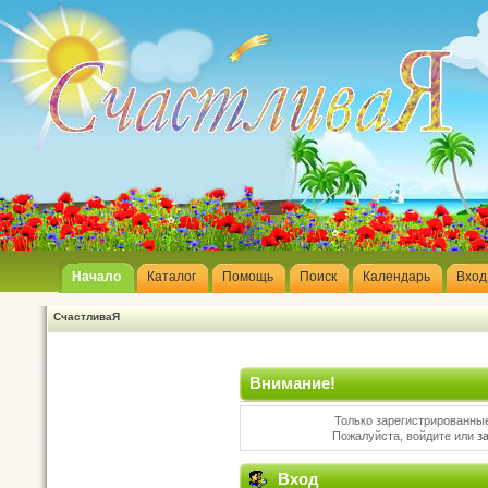
Начало
Каталог
Помощь
Поиск
Календарь
Вход
СчастливаЯ
Внимание!
Только зарегистрированные
Пожалуйста, войдите или
з
Вход