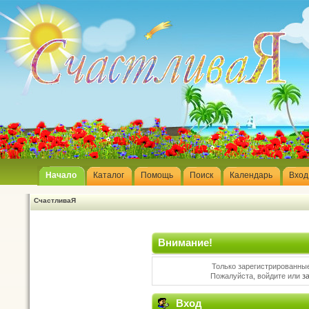
Начало
Каталог
Помощь
Поиск
Календарь
Вход
СчастливаЯ
Внимание!
Только зарегистрированные
Пожалуйста, войдите или
з
Вход