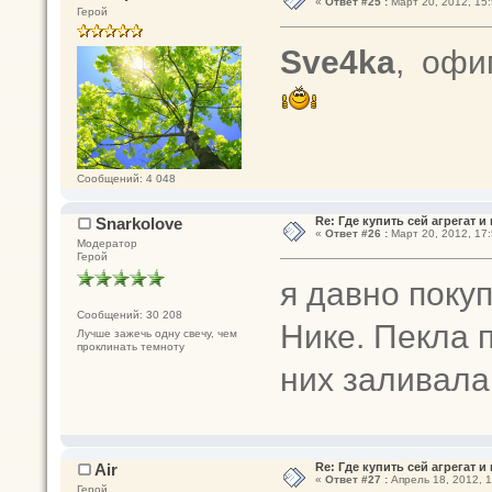
«
Ответ #25 :
Март 20, 2012, 15:
Герой
Sve4ka
, офи
Сообщений: 4 048
Snarkolove
Re: Где купить сей агрегат и
«
Ответ #26 :
Март 20, 2012, 17:
Модератор
Герой
я давно поку
Сообщений: 30 208
Нике. Пекла п
Лучше зажечь одну свечу, чем
проклинать темноту
них заливала
Air
Re: Где купить сей агрегат и
«
Ответ #27 :
Апрель 18, 2012, 1
Герой