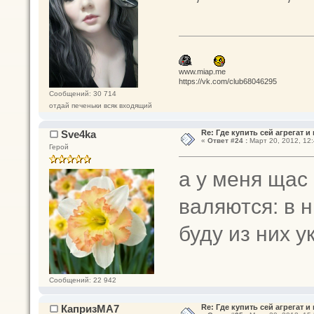
www.miap.me
https://vk.com/club68046295
Сообщений: 30 714
отдай печеньки всяк входящий
Sve4ka
Re: Где купить сей агрегат и
«
Ответ #24 :
Март 20, 2012, 12:
Герой
а у меня щас 
валяются: в 
буду из них 
Сообщений: 22 942
КапризМА7
Re: Где купить сей агрегат и