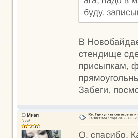
ага, надо в 
буду. запи
В Новобайдае
стендище сде
присыпкам, ф
прямоугольны
Забеги, посм
Миап
Re: Где купить сей агрегат и
«
Ответ #23 :
Март 20, 2012, 12:
Герой
О, спасибо,