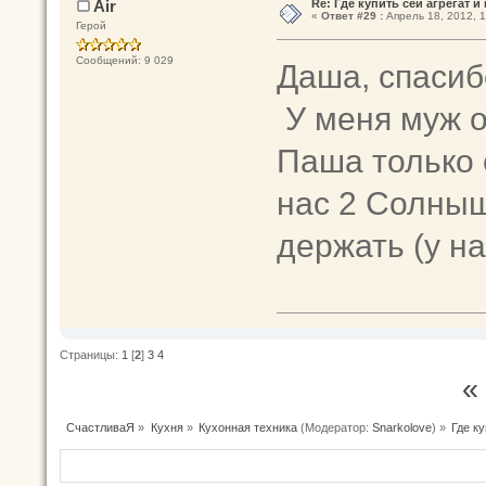
Air
Re: Где купить сей агрегат и
«
Ответ #29 :
Апрель 18, 2012, 1
Герой
Сообщений: 9 029
Даша, спасиб
У меня муж о
Паша только е
нас 2 Солныш
держать (у н
Страницы:
1
[
2
]
3
4
«
СчастливаЯ
»
Кухня
»
Кухонная техника
(Модератор:
Snarkolove
) »
Где ку