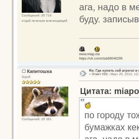
ага, надо в м
буду. запис
Сообщений: 30 714
отдай печеньки всяк входящий
www.miap.me
https://vk.com/club68046295
Капитошка
Re: Где купить сей агрегат и
«
Ответ #22 :
Март 20, 2012, 12:
Герой
Цитата: miapol
по городу то
Сообщений: 18 381
бумажках ке