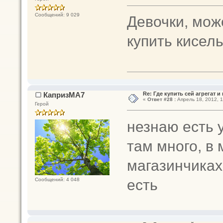
Сообщений: 9 029
Девочки, мож
купить кисель
КапризМА7
Re: Где купить сей агрегат и
«
Ответ #28 :
Апрель 18, 2012, 1
Герой
незнаю есть у
там много, в
магазинчиках
есть
Сообщений: 4 048