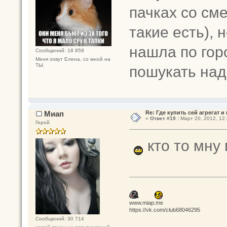
пачках со см
такие есть), н
нашла по горо
Сообщений: 18 859
Меня зовут Елена, со мной на
ТЫ.
пошукать над
Миап
Re: Где купить сей агрегат и
«
Ответ #19 :
Март 20, 2012, 12:
Герой
кто то мну
www.miap.me
https://vk.com/club68046295
Сообщений: 30 714