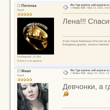
Пяточка
Re: Где купить сей агрегат и
«
Ответ #15 :
Май 13, 2011, 19:4
Герой
Лена!!! Спаси
И как только Боженька отпустил на з
Блондинка думала.. волосы темнели
Сообщений: 13 363
Я Аня и я не парюсь!
Миап
Re: Где купить сей агрегат и
«
Ответ #16 :
Март 20, 2012, 12:
Герой
Девчонки, а 