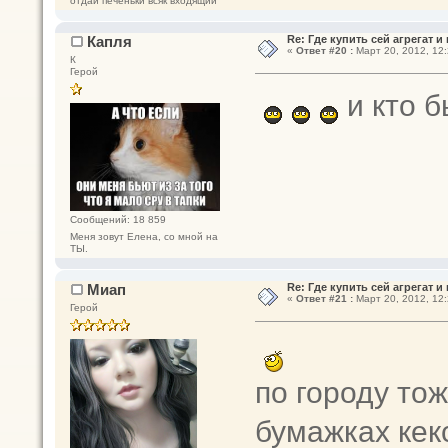
отдай печеньки всяк входящий
Капля
Re: Где купить сей агрегат и
«
Ответ #20 :
Март 20, 2012, 12:
К
Герой
и кто б
Сообщений: 18 859
Меня зовут Елена, со мной на
ТЫ.
Миап
Re: Где купить сей агрегат и
«
Ответ #21 :
Март 20, 2012, 12:
Герой
по городу тож
бумажках кек