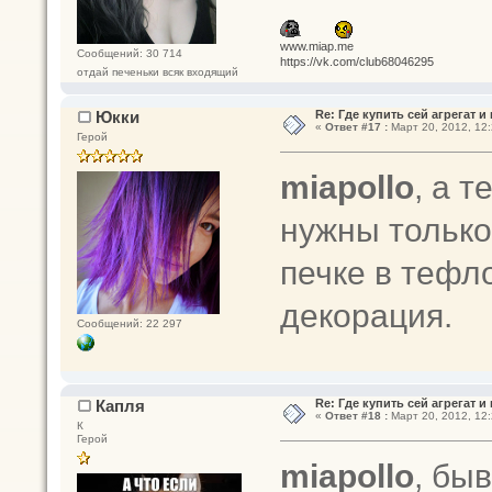
www.miap.me
Сообщений: 30 714
https://vk.com/club68046295
отдай печеньки всяк входящий
Юкки
Re: Где купить сей агрегат и
«
Ответ #17 :
Март 20, 2012, 12:
Герой
miapollo
, а 
нужны только
печке в тефл
декорация.
Сообщений: 22 297
Капля
Re: Где купить сей агрегат и
«
Ответ #18 :
Март 20, 2012, 12:
К
Герой
miapollo
, бы