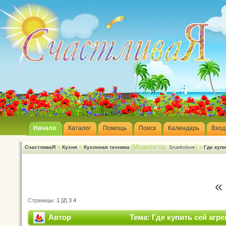
Начало
Каталог
Помощь
Поиск
Календарь
Вход
»
»
(Модератор:
) »
СчастливаЯ
Кухня
Кухонная техника
Snarkolove
Где купи
«
Страницы:
1
[
2
]
3
4
Автор
Тема: Где купить сей агре