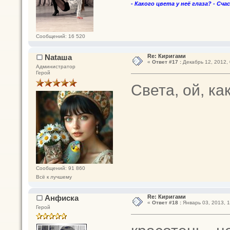
- Какого цвета у неё глаза? - Сча
Сообщений: 16 520
Nataшa
Re: Киригами
«
Ответ #17 :
Декабрь 12, 2012, 
Администратор
Герой
Света, ой, ка
Сообщений: 91 860
Всё к лучшему
Анфиска
Re: Киригами
«
Ответ #18 :
Январь 03, 2013, 1
Герой