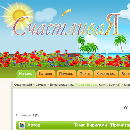
Начало
Каталог
Помощь
Поиск
Календарь
Вход
»
»
(Модераторы:
,
) »
СчастливаЯ
Студия
Бумагопластика
Капля
Sve4ka
Кир
«
Страницы:
1
[
2
]
Автор
Тема: Киригами (Прочитан