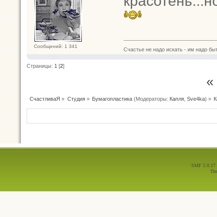
красотень...н
Сообщений: 1 341
Счастье не надо искать - им надо быт
Страницы:
1
[
2
]
«
СчастливаЯ
»
Студия
»
Бумагопластика
(Модераторы:
Капля
,
Sve4ka
) »
К
SMF 2.0.17
Th