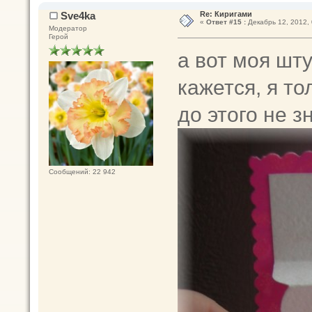
Sve4ka
Re: Киригами
«
Ответ #15 :
Декабрь 12, 2012, 
Модератор
Герой
а вот моя шт
кажется, я то
до этого не 
Сообщений: 22 942