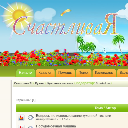
Начало
Каталог
Помощь
Поиск
Календарь
Вход
»
»
(Модератор:
)
СчастливаЯ
Кухня
Кухонная техника
Snarkolove
Страницы: [
1
]
Тема
/
Автор
Вопросы по использованию кухонной техники
Автор
Nataшa
«
1
2
3
4
»
Посудомоечная машина