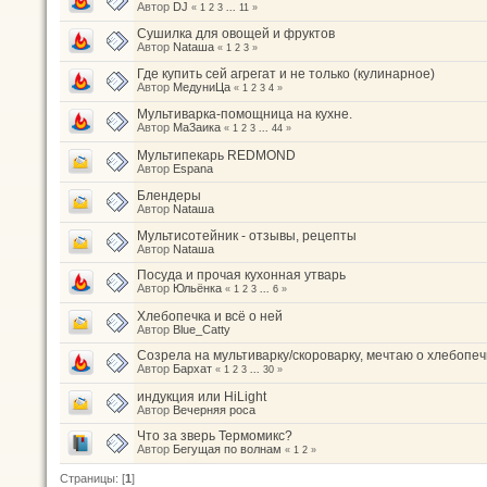
Автор
DJ
«
1
2
3
...
11
»
Сушилка для овощей и фруктов
Автор
Nataшa
«
1
2
3
»
Где купить сей агрегат и не только (кулинарное)
Автор
МедуниЦа
«
1
2
3
4
»
Мультиварка-помощница на кухне.
Автор
Ма3аика
«
1
2
3
...
44
»
Мультипекарь REDMOND
Автор
Espana
Блендеры
Автор
Nataшa
Мультисотейник - отзывы, рецепты
Автор
Nataшa
Посуда и прочая кухонная утварь
Автор
Юльёнка
«
1
2
3
...
6
»
Хлебопечка и всё о ней
Автор
Blue_Catty
Созрела на мультиварку/скороварку, мечтаю о хлебопеч
Автор
Бархат
«
1
2
3
...
30
»
индукция или HiLight
Автор
Вечерняя роса
Что за зверь Термомикс?
Автор
Бегущая по волнам
«
1
2
»
Страницы: [
1
]