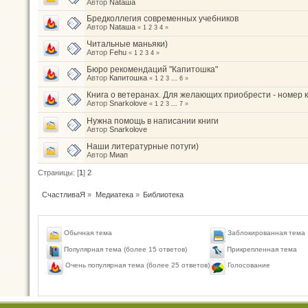
Автор
Nataшa
Бредколлегия современных учебников
Автор
Nataшa
«
1
2
3
4
»
Читальные маньяки)
Автор
Fehu
«
1
2
3
4
»
Бюро рекомендаций "Капитошка"
Автор
Капитошка
«
1
2
3
...
6
»
Книга о ветеранах. Для желающих приобрести - номер 
Автор
Snarkolove
«
1
2
3
...
7
»
Нужна помощь в написании книги
Автор
Snarkolove
Наши литературные потуги)
Автор
Миап
Страницы: [
1
]
2
СчастливаЯ
»
Медиатека
»
Библиотека
Обычная тема
Заблокированная тема
Популярная тема (более 15 ответов)
Прикрепленная тема
Голосование
Очень популярная тема (более 25 ответов)