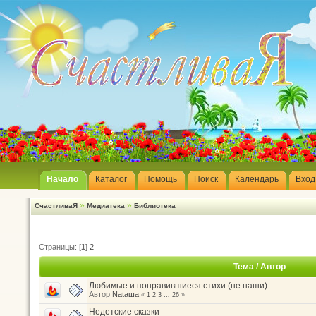
Начало
Каталог
Помощь
Поиск
Календарь
Вход
»
»
СчастливаЯ
Медиатека
Библиотека
Страницы: [
1
]
2
Тема
/
Автор
Любимые и понравившиеся стихи (не наши)
Автор
Nataшa
«
1
2
3
...
26
»
Недетские сказки