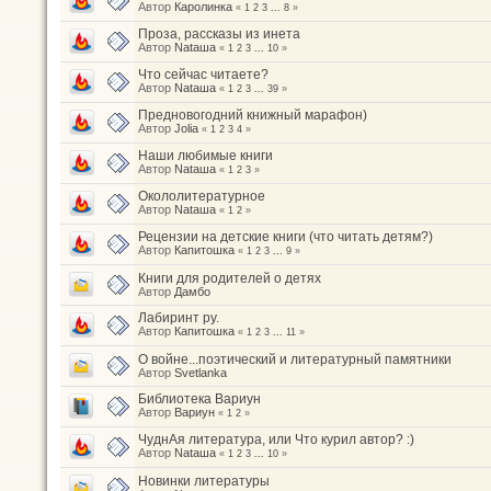
Автор
Каролинка
«
1
2
3
...
8
»
Проза, рассказы из инета
Автор
Nataшa
«
1
2
3
...
10
»
Что сейчас читаете?
Автор
Nataшa
«
1
2
3
...
39
»
Предновогодний книжный марафон)
Автор
Jolia
«
1
2
3
4
»
Наши любимые книги
Автор
Nataшa
«
1
2
3
»
Окололитературное
Автор
Nataшa
«
1
2
»
Рецензии на детские книги (что читать детям?)
Автор
Капитошка
«
1
2
3
...
9
»
Книги для родителей о детях
Автор
Дамбо
Лабиринт ру.
Автор
Капитошка
«
1
2
3
...
11
»
О войне...поэтический и литературный памятники
Автор
Svetlanka
Библиотека Вариун
Автор
Вариун
«
1
2
»
ЧуднАя литература, или Что курил автор? :)
Автор
Nataшa
«
1
2
3
...
10
»
Новинки литературы