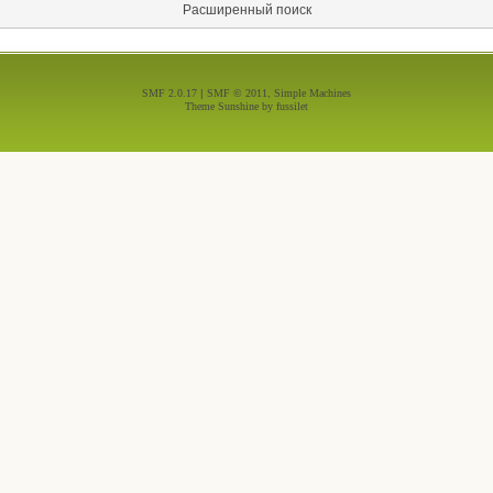
Расширенный поиск
SMF 2.0.17
|
SMF © 2011
,
Simple Machines
Theme Sunshine by
fussilet