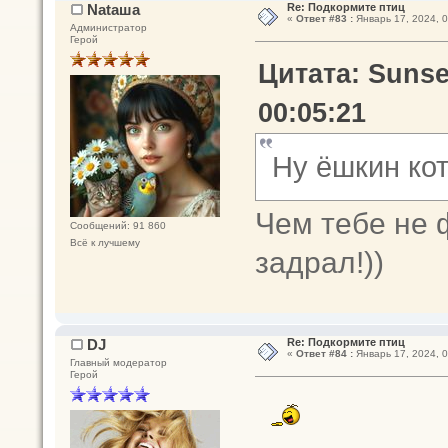
Nataшa
Re: Подкормите птиц
«
Ответ #83 :
Январь 17, 2024, 0
Администратор
Герой
Цитата: Sunse
00:05:21
Ну ёшкин к
Чем тебе не
Сообщений: 91 860
Всё к лучшему
задрал!))
DJ
Re: Подкормите птиц
«
Ответ #84 :
Январь 17, 2024, 0
Главный модератор
Герой