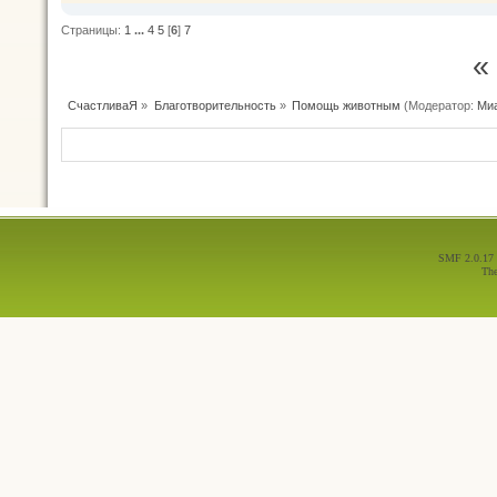
Страницы:
1
...
4
5
[
6
]
7
«
СчастливаЯ
»
Благотворительность
»
Помощь животным
(Модератор:
Ми
SMF 2.0.17
Th