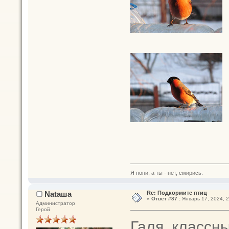
Я пони, а ты - нет, смирись.
Nataшa
Re: Подкормите птиц
«
Ответ #87 :
Январь 17, 2024, 2
Администратор
Герой
Галя, классн