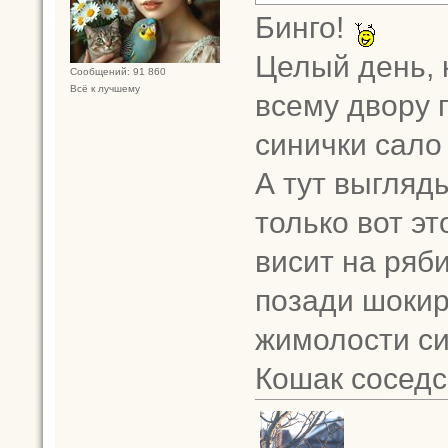
Бинго!
Целый день, к
Сообщений: 91 860
Всё к лучшему
всему двору 
синички сало
А тут выгляды
только вот э
висит на ряб
позади шоки
жимолости си
Кошак соседс