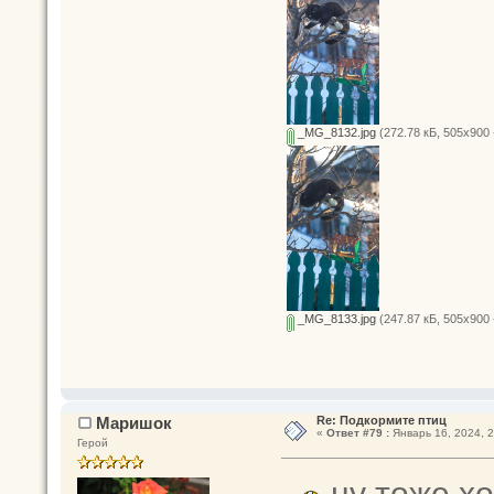
_MG_8132.jpg
(272.78 кБ, 505x900 
_MG_8133.jpg
(247.87 кБ, 505x900 
Маришок
Re: Подкормите птиц
«
Ответ #79 :
Январь 16, 2024, 2
Герой
ну тоже хо