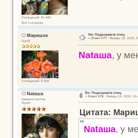
Сообщений: 91 860
Всё к лучшему
Маришок
Re: Подкормите птиц
«
Ответ #77 :
Январь 16, 2024, 2
Герой
Nataшa
, у м
Сообщений: 6 836
Nataшa
Re: Подкормите птиц
«
Ответ #78 :
Январь 16, 2024, 23:
Администратор
Герой
Цитата: Мариш
Nataшa
, у м