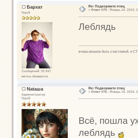
Бархат
Re: Подкормите птиц
«
Ответ #75 :
Январь 16, 2024, 2
Герой
Леблядь
вчера решила быть счастливой. и СТ
Сообщений: 35 937
мечты сбываются
Nataшa
Re: Подкормите птиц
«
Ответ #76 :
Январь 16, 2024, 2
Администратор
Герой
Всё, пошла у
леблядь