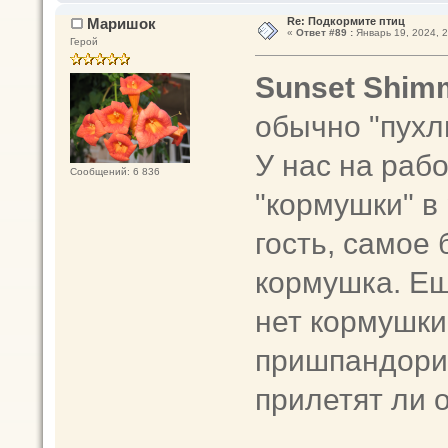
Маришок
Re: Подкормите птиц
«
Ответ #89 :
Январь 19, 2024, 2
Герой
Sunset Shim
обычно "пухлы
У нас на раб
Сообщений: 6 836
"кормушки" в
гость, самое
кормушка. Ещ
нет кормушки
пришпандорив
прилетят ли 