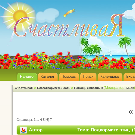
Начало
Каталог
Помощь
Поиск
Календарь
Вход
»
»
(Модератор:
СчастливаЯ
Благотворительность
Помощь животным
Миап
«
Страницы:
1
...
4
5
[
6
]
7
Автор
Тема: Подкормите птиц (П