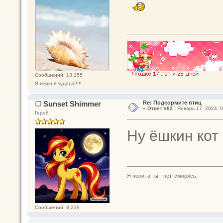
Сообщений: 13 155
Я верю в чудеса!!!!!
Sunset Shimmer
Re: Подкормите птиц
«
Ответ #82 :
Январь 17, 2024, 0
Герой
Ну ёшкин ко
Я пони, а ты - нет, смирись.
Сообщений: 8 239