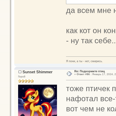
да всем мне
как кот он ко
- ну так себе..
Я пони, а ты - нет, смирись.
Sunset Shimmer
Re: Подкормите птиц
«
Ответ #86 :
Январь 17, 2024, 2
Герой
тоже птичек 
нафотал все-т
вот чем не к