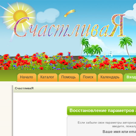
Начало
Каталог
Помощь
Поиск
Календарь
Вход
СчастливаЯ
Восстановление параметров 
Если забыли свои параметры авторизац
введите, пожал
Ваше имя или emai