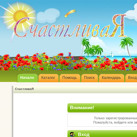
Начало
Каталог
Помощь
Поиск
Календарь
Вход
СчастливаЯ
Внимание!
Только зарегистрированные
Пожалуйста, войдите или
з
Вход