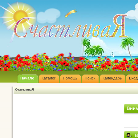
Начало
Каталог
Помощь
Поиск
Календарь
Вход
СчастливаЯ
Вним
В