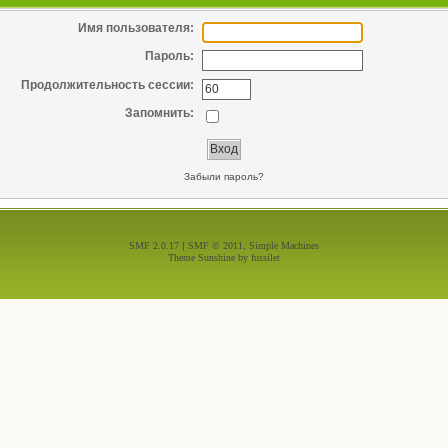
Имя пользователя:
Пароль:
Продолжительность сессии:
Запомнить:
Забыли пароль?
SMF 2.0.17
|
SMF © 2011
,
Simple Machines
Theme Sunshine by
fussilet