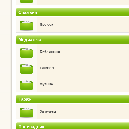
Спальня
Про сон
Медиатека
Библиотека
Кинозал
Музыка
Гараж
За рулём
Палисадник