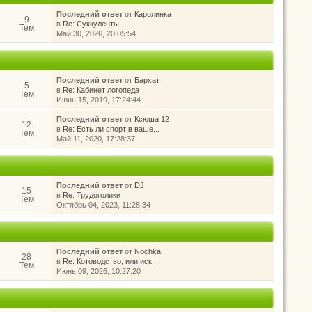
Последний ответ
от
Каролинка
9
в
Re: Суккуленты
Тем
Май 30, 2026, 20:05:54
Последний ответ
от
Бархат
5
в
Re: Кабинет логопеда
Тем
Июнь 15, 2019, 17:24:44
Последний ответ
от
Ксюша 12
12
в
Re: Есть ли спорт в ваше...
Тем
Май 11, 2020, 17:28:37
Последний ответ
от
DJ
15
в
Re: Трудоголики
Тем
Октябрь 04, 2023, 11:28:34
Последний ответ
от
Nochka
28
в
Re: Котоводство, или иск...
Тем
Июнь 09, 2026, 10:27:20