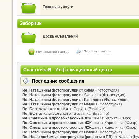
Товары и услуги
Заборчик
Доска объявлений
Перенаправление
Нет новых сообщений
СчастливаЯ - Информационный центр
Последние сообщения
Re: Наташкины фотопрогулки
от
coffea
(
Фотостудия
)
Re: Наташкины фотопрогулки
от
Svetlanka
(
Фотостудия
)
Re: Наташкины фотопрогулки
от
Каролинка
(
Фотостудия
)
Re: Наташкины фотопрогулки
от
Nataшa
(
Фотостудия
)
Re: Болталка вязальная
от
Бархат
(
Вязание
)
Re: Болталка вязальная
от
Svetlanka
(
Вязание
)
Re: Смешные и просто классные ЖЖшки
от
Бархат
(
Юмор
)
Re: Смешные и просто классные ЖЖшки
от
Каролинка
(
Юмор
)
Re: Смешные и просто классные ЖЖшки
от
Каролинка
(
Юмор
)
Re: Наташкины фотопрогулки
от
Nataшa
(
Фотостудия
)
Re: Наши любимые постряпушки (рецепты в ПП)
от
Nataшa
(
Ку