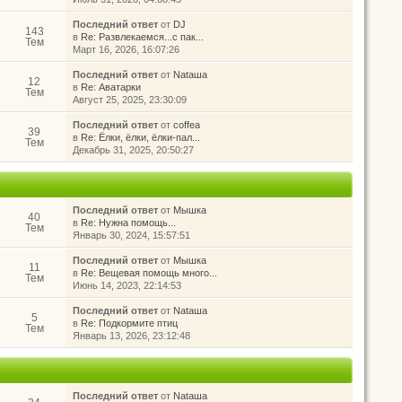
Последний ответ
от
DJ
143
в
Re: Развлекаемся...с пак...
Тем
Март 16, 2026, 16:07:26
Последний ответ
от
Nataшa
12
в
Re: Аватарки
Тем
Август 25, 2025, 23:30:09
Последний ответ
от
coffea
39
в
Re: Ёлки, ёлки, ёлки-пал...
Тем
Декабрь 31, 2025, 20:50:27
Последний ответ
от
Мышка
40
в
Re: Нужна помощь...
Тем
Январь 30, 2024, 15:57:51
Последний ответ
от
Мышка
11
в
Re: Вещевая помощь много...
Тем
Июнь 14, 2023, 22:14:53
Последний ответ
от
Nataшa
5
в
Re: Подкормите птиц
Тем
Январь 13, 2026, 23:12:48
Последний ответ
от
Nataшa