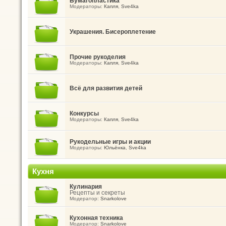
Бумагопластика
Модераторы:
Капля
,
Sve4ka
Украшения. Бисероплетение
Прочие рукоделия
Модераторы:
Капля
,
Sve4ka
Всё для развития детей
Конкурсы
Модераторы:
Капля
,
Sve4ka
Рукодельные игры и акции
Модераторы:
Юльёнка
,
Sve4ka
Кухня
Кулинария
Рецепты и секреты
Модератор:
Snarkolove
Кухонная техника
Модератор:
Snarkolove