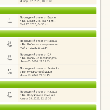
Январь 12, 2026, 18:18:33
Последний ответ
от
Бархат
8
в
Re: Скажи мне, как ты сп...
Тем
Май 17, 2025, 04:33:41
Последний ответ
от
Nataшa
28
в
Re: Любимые и понравивши...
Тем
Май 27, 2026, 23:11:34
Последний ответ
от
DJ
29
в
Re: Любимые телепередачи...
Тем
Июль 03, 2026, 22:23:43
Последний ответ
от
Svetlanka
17
в
Re: Музыка твоей души
Тем
Июль 10, 2026, 21:31:49
Последний ответ
от
Nataшa
27
в
Re: Получение и замена п...
Тем
Август 29, 2025, 12:15:38