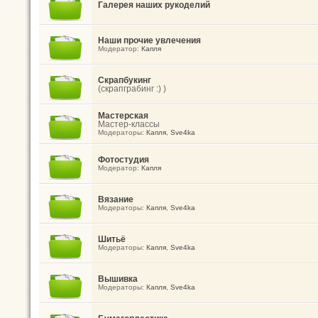
Галерея наших рукоделий
Наши прочие увлечения
Модератор:
Капля
Скрапбукинг
(скрапграбинг :) )
Мастерская
Мастер-классы
Модераторы:
Капля
,
Sve4ka
Фотостудия
Модератор:
Капля
Вязание
Модераторы:
Капля
,
Sve4ka
Шитьё
Модераторы:
Капля
,
Sve4ka
Вышивка
Модераторы:
Капля
,
Sve4ka