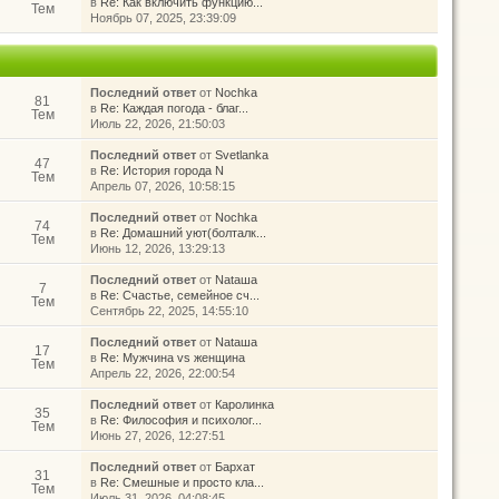
в
Re: Как включить функцию...
Тем
Ноябрь 07, 2025, 23:39:09
Последний ответ
от
Nochka
81
в
Re: Каждая погода - благ...
Тем
Июль 22, 2026, 21:50:03
Последний ответ
от
Svetlanka
47
в
Re: История города N
Тем
Апрель 07, 2026, 10:58:15
Последний ответ
от
Nochka
74
в
Re: Домашний уют(болталк...
Тем
Июнь 12, 2026, 13:29:13
Последний ответ
от
Nataшa
7
в
Re: Счастье, семейное сч...
Тем
Сентябрь 22, 2025, 14:55:10
Последний ответ
от
Nataшa
17
в
Re: Мужчина vs женщина
Тем
Апрель 22, 2026, 22:00:54
Последний ответ
от
Каролинка
35
в
Re: Философия и психолог...
Тем
Июнь 27, 2026, 12:27:51
Последний ответ
от
Бархат
31
в
Re: Смешные и просто кла...
Тем
Июль 31, 2026, 04:08:45