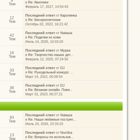
8
в
Re: Квиллинг
Тем
Февраль 17, 2017, 14:54:43
Последний ответ
от
Каролинка
12
в
Re: Бисероплетение
Тем
Октябрь 02, 2022, 16:21:42
Последний ответ
от
Nataшa
42
в
Re: Поделки из кожи
Тем
Июль 14, 2025, 10:03:20
Последний ответ
от
Мурка
16
в
Re: Творчество наших дет...
Тем
Февраль 12, 2025, 07:24:50
Последний ответ
от
DJ
33
в
Re: Рукодельный конкурс ...
Тем
Март 14, 2022, 00:08:54
Последний ответ
от
DJ
36
в
Re: Вязание онлайн. Повя...
Тем
Март 31, 2023, 00:27:21
Последний ответ
от
Nataшa
93
в
Re: Наши любимые постряп...
Тем
Июль 24, 2026, 23:33:20
Последний ответ
от
Nochka
13
в
Re: Вопросы по использов...
Тем