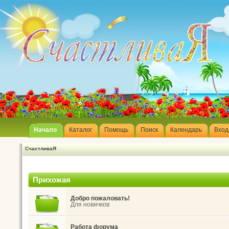
Начало
Каталог
Помощь
Поиск
Календарь
Вход
СчастливаЯ
Прихожая
Добро пожаловать!
Для новичков
Работа форума