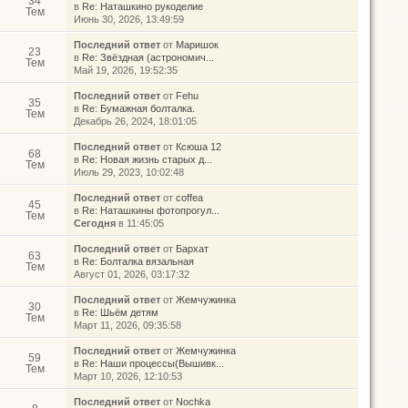
34
в
Re: Наташкино рукоделие
Тем
Июнь 30, 2026, 13:49:59
Последний ответ
от
Маришок
23
в
Re: Звёздная (астрономич...
Тем
Май 19, 2026, 19:52:35
Последний ответ
от
Fehu
35
в
Re: Бумажная болталка.
Тем
Декабрь 26, 2024, 18:01:05
Последний ответ
от
Ксюша 12
68
в
Re: Новая жизнь старых д...
Тем
Июль 29, 2023, 10:02:48
Последний ответ
от
coffea
45
в
Re: Наташкины фотопрогул...
Тем
Сегодня
в 11:45:05
Последний ответ
от
Бархат
63
в
Re: Болталка вязальная
Тем
Август 01, 2026, 03:17:32
Последний ответ
от
Жемчужинка
30
в
Re: Шьём детям
Тем
Март 11, 2026, 09:35:58
Последний ответ
от
Жемчужинка
59
в
Re: Наши процессы(Вышивк...
Тем
Март 10, 2026, 12:10:53
Последний ответ
от
Nochka