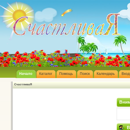
Начало
Каталог
Помощь
Поиск
Календарь
Вход
СчастливаЯ
Вним
В