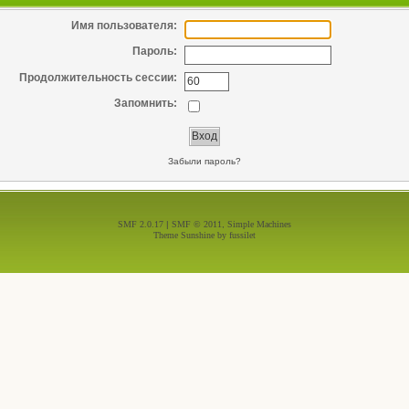
Имя пользователя:
Пароль:
Продолжительность сессии:
Запомнить:
Забыли пароль?
SMF 2.0.17
|
SMF © 2011
,
Simple Machines
Theme Sunshine by
fussilet