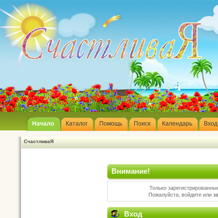
Начало
Каталог
Помощь
Поиск
Календарь
Вход
СчастливаЯ
Внимание!
Только зарегистрированные
Пожалуйста, войдите или
з
Вход