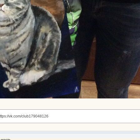
ttps://vk.com/club179048126
ьность