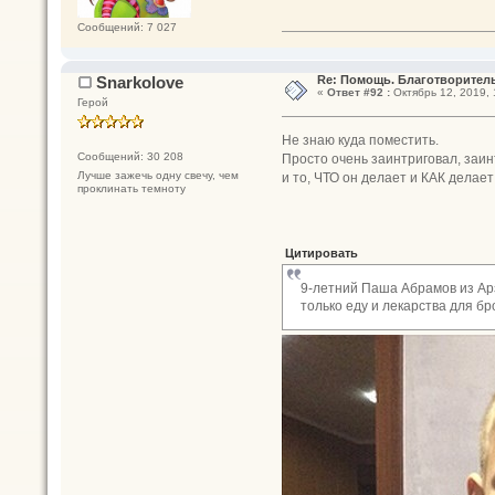
Сообщений: 7 027
Snarkolove
Re: Помощь. Благотворител
«
Ответ #92 :
Октябрь 12, 2019, 
Герой
Не знаю куда поместить.
Сообщений: 30 208
Просто очень заинтриговал, заин
Лучше зажечь одну свечу, чем
и то, ЧТО он делает и КАК делает
проклинать темноту
Цитировать
9-летний Паша Абрамов из Арз
только еду и лекарства для б