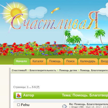
Начало
Каталог
Помощь
Поиск
Календарь
Вход
»
»
»
СчастливаЯ
Благотворительность
Помощь детям
Помощь. Благотворите
Страницы:
1
...
5
6
[
7
]
Автор
Тема: Помощь. Благотвор
Fehu
Re: Помощь. Благотворител
«
Ответ #90 :
Май 18, 2017, 13:4