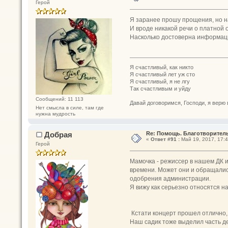
Герой
Я заранее прошу прощения, но н
И вроде никакой речи о платной 
Насколько достоверна информац
Я счастливый, как никто
Я счастливый лет уж сто
Я счастливый, я не лгу
Так счастливым и уйду
Сообщений: 11 113
Давай договоримся, Господи, я верю 
Нет смысла в силе, там где
нужна мудрость
Добрая
Re: Помощь. Благотворител
«
Ответ #91 :
Май 19, 2017, 17:4
Герой
Мамочка - режиссер в нашем ДК и 
времени. Может они и обращались
одобрения администрации.
Я вижу как серьезно относятся н
Кстати концерт прошел отлично, 
Наш садик тоже выделил часть де