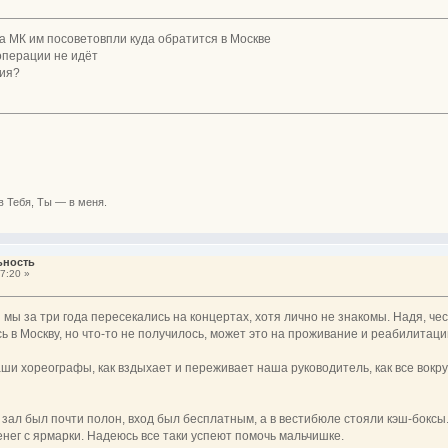
а МК им посоветовпли куда обратится в Москве
операции не идёт
ия?
в Тебя, Ты — в меня.
ьность
7:20 »
мы за три года пересекались на концертах, хотя лично не знакомы. Надя, чест
 в Москву, но что-то не получилось, может это на проживание и реабилитаци
аши хореографы, как вздыхает и переживает наша руководитель, как все вокру
зал был почти полон, вход был бесплатным, а в вестибюле стояли кэш-боксы. 
нег с ярмарки. Надеюсь все таки успеют помочь мальчишке.