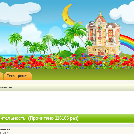
Регистрация
льность
ительность (Прочитано 116185 раз)
ьность
5:25 »